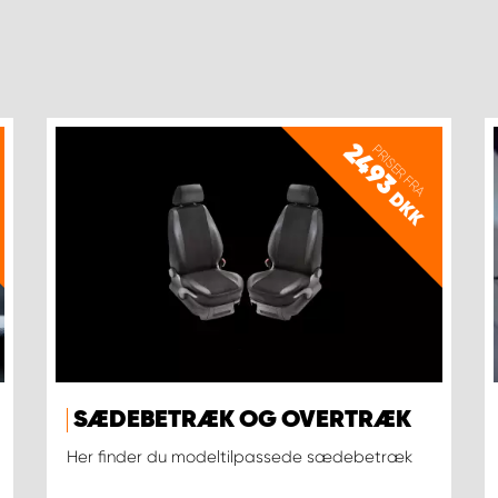
2493
PRISER FRA
DKK
SÆDEBETRÆK OG OVERTRÆK
Her finder du modeltilpassede sædebetræk