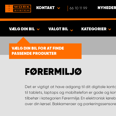
KONTAKT
66 10 11 99
NYHEDER
VÆLG DIN BIL
VALGT BIL
KATEGORIER
VIS RESULTAT -
1930
PRODUKTER
VÆLG DIN BIL FOR AT FINDE
PASSENDE PRODUKTER
FØRERMILJØ
Det er vigtigt at have adgang til dit digitale konto
hjælpemiddel til din kørsel. Vi sælger også sædebet
til tablets, laptops og mobiltelefon er gode og ko
Finder du ikke det, du søger, hjælper vi dig med at
tilbehør i kategorien Førermiljø. En elektronisk køre
over din kørsel. Bakkameraer og parkeringssensore