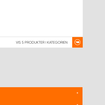
VIS
5 PRODUKTER
I KATEGORIEN
hed og effektivitet for føreren. Dette omfatter