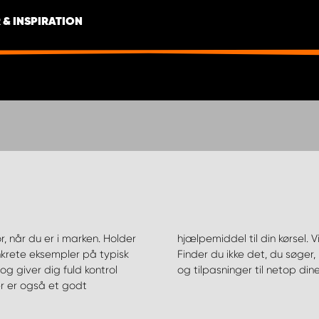
 & INSPIRATION
r, når du er i marken. Holder
ræk til de fleste bilmærker.
nkrete eksempler på typisk
 finde de rigtige produkter
bog giver dig fuld kontrol
og tilpasninger til netop din
r er også et godt