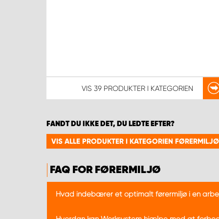
VIS
39 PRODUKTER
I KATEGORIEN
FANDT DU IKKE DET, DU LEDTE EFTER?
VIS ALLE PRODUKTER I KATEGORIEN FØRERMILJØ
FAQ FOR FØRERMILJØ
Hvad indebærer et optimalt førermiljø i en arb
Et optimalt førermiljø i en arbejdsvogn indebære