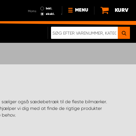
Inkl.
KURV
MENU
Moms
ekskl.
HVORFOR VÆLGE WORK
SYSTEM?
NYHEDER
BÆREDYGTIGHED
OM OS
HANDELSBETINGELSER
DATABESKYTTELSE
RETTIGHEDER
GDPR
EN RIGTIG KOLLISIONSTEST
e behov.