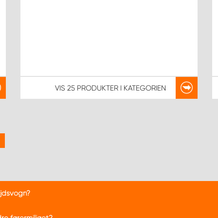
VIS
25 PRODUKTER
I KATEGORIEN
ejdsvogn?
r en ergonomisk og praktisk indretning, der sikrer komfort, sikker