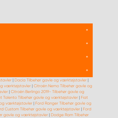
rukturer på siderne af reolsystemerne, hvilket
lads under transport.
ærktøjstavler på væggene i din varevogn kan du
de det værktøj du har brug for, og kan forbedre
størrelser af varevogne. Dette sikrer at uanset
g og organisation.
stavler
|
Dacia Tilbehør gavle og værktøjstavler
|
tering i tankerne, hvilket betyder at de kan
og værktøjstavler
|
Citroën Nemo Tilbehør gavle og
 producentens installationsvejledning for at
avler
|
Citroën Berlingo 2019- Tilbehør gavle og
at Talento Tilbehør gavle og værktøjstavler
|
Fiat
 og værktøjstavler
|
Ford Ranger Tilbehør gavle og
rd Custom Tilbehør gavle og værktøjstavler
|
Ford
ør gavle og værktøjstavler
|
Dodge Ram Tilbehør