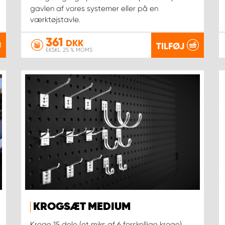
gavlen af vores systemer eller på en
værktøjstavle.
361
DKK
TILFØJ
EKSKL. 25 % MOMS
KROGSÆT MEDIUM
Kroge 15 dele (et miks af 6 forskellige kroge).