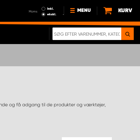
Inkl.
KURV
MENU
Moms
ekskl.
HVORFOR VÆLGE WORK
SYSTEM?
NYHEDER
BÆREDYGTIGHED
OM OS
HANDELSBETINGELSER
DATABESKYTTELSE
RETTIGHEDER
GDPR
EN RIGTIG KOLLISIONSTEST