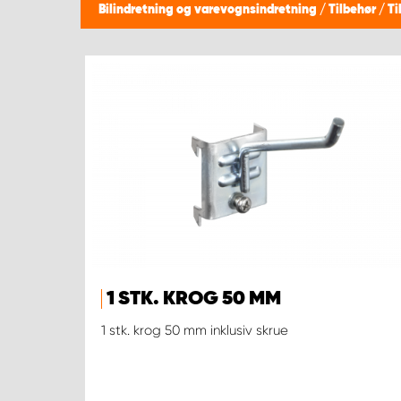
Bilindretning og varevognsindretning
/
Tilbehør
/
Ti
1 STK. KROG 50 MM
1 stk. krog 50 mm inklusiv skrue