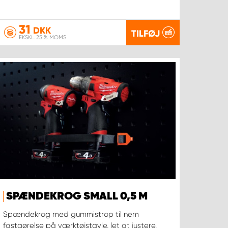
31
DKK
TILFØJ
EKSKL. 25 % MOMS
SPÆNDEKROG SMALL 0,5 M
Spændekrog med gummistrop til nem
fastgørelse på værktøjstavle, let at justere.