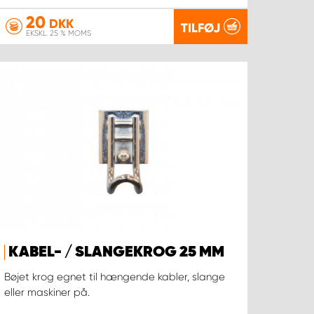
20
DKK
TILFØJ
EKSKL. 25 % MOMS
KABEL- / SLANGEKROG 25 MM
Bøjet krog egnet til hængende kabler, slange
eller maskiner på.