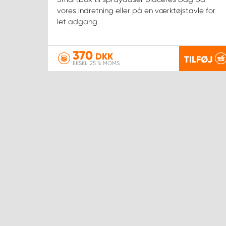
vores indretning eller på en værktøjstavle for
let adgang.
370
DKK
TILFØJ
EKSKL. 25 % MOMS