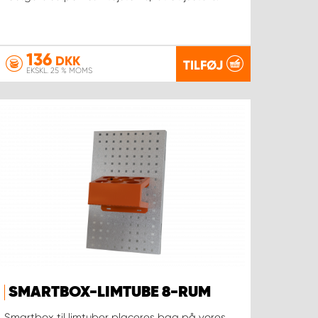
136
DKK
TILFØJ
EKSKL. 25 % MOMS
SMARTBOX-LIMTUBE 8-RUM
Smartbox til limtuber placeres bag på vores