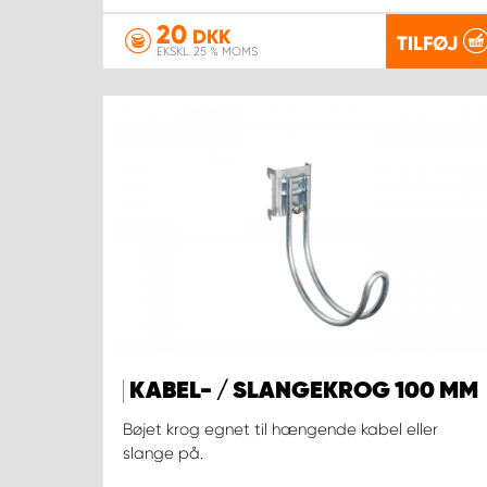
20
DKK
TILFØJ
EKSKL. 25 % MOMS
KABEL- / SLANGEKROG 100 MM
Bøjet krog egnet til hængende kabel eller
slange på.