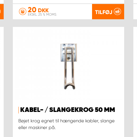
20
DKK
TILFØJ
EKSKL. 25 % MOMS
KABEL- / SLANGEKROG 50 MM
Bøjet krog egnet til hængende kabler, slange
eller maskiner på.