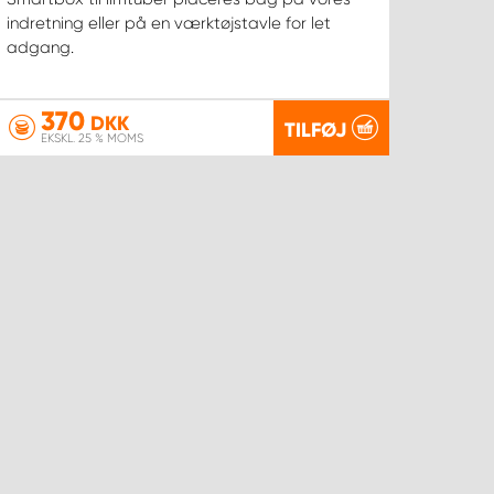
indretning eller på en værktøjstavle for let
adgang.
370
DKK
TILFØJ
EKSKL. 25 % MOMS