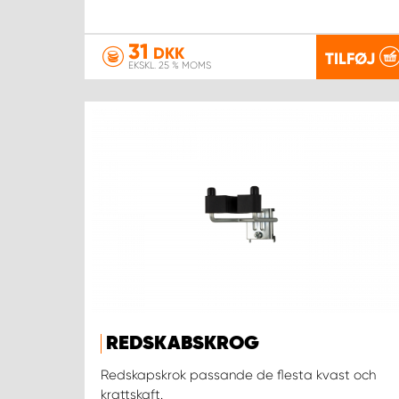
31
DKK
TILFØJ
EKSKL. 25 % MOMS
REDSKABSKROG
Redskapskrok passande de flesta kvast och
krattskaft.