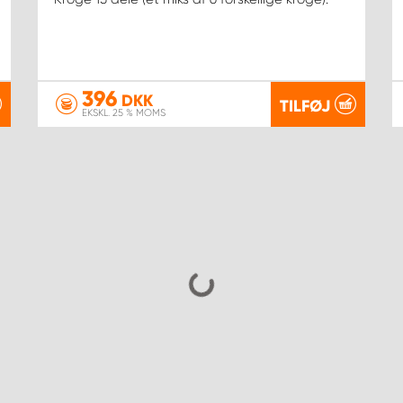
396
DKK
TILFØJ
EKSKL. 25 % MOMS