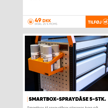
49
DKK
TILFØJ
EKSKL. 25 % MOMS
SMARTBOX-SPRAYDÅSE 5-STK.
Smartbox til spraydåser placeres bag på