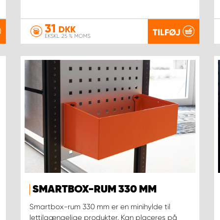
31
DKK
TILFØJ
EKSKL. 25 % MOMS
SMARTBOX-RUM 330 MM
Smartbox-rum 330 mm er en minihylde til
lettilgængelige produkter. Kan placeres på