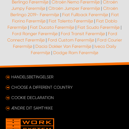
Berlingo Førermiljø
|
Citroën Nemo Førermiljø
|
Citroën
Jumpy Førermiljø
|
Citroën Jumper Førermiljø
|
Citroën
Berlingo 2019- Førermiljø
|
Fiat Fullback Førermiljø
|
Fiat
Fiorino Førermiljø
|
Fiat Talento Førermiljø
|
Fiat Doblo
Førermiljø
|
Fiat Ducato Førermiljø
|
Fiat Scudo Førermiljø
|
Ford Ranger Førermiljø
|
Ford Transit Førermiljø
|
Ford
Connect Førermiljø
|
Ford Custom Førermiljø
|
Ford Courier
Førermiljø
|
Dacia Dokker Van Førermiljø
|
Iveco Daily
Førermiljø
|
Dodge Ram Førermiljø
HANDELSBETINGELSER
CHOOSE A DIFFERENT COUNTRY
COOKIE DECLARATION
ÆNDRE DIT SAMTYKKE