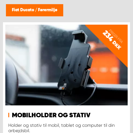
Fiat Ducato
/
Førermiljø
PRISER FRA
234
DKK
MOBILHOLDER OG STATIV
Holder og stativ til mobil, tablet og computer til din
arbejdsbil.