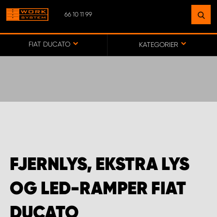
66 10 11 99
FIND EN FACILITET
I NÆRHEDEN AF ​​DIG
FIAT DUCATO
KATEGORIER
GÅ IND PÅ KORT
WORK SYSTEM DANMARK - HOVEDKONTOR
WORK SYSTEM FÆRØERNE (HOYVÍK)
FJERNLYS, EKSTRA LYS
OG LED-RAMPER FIAT
DUCATO