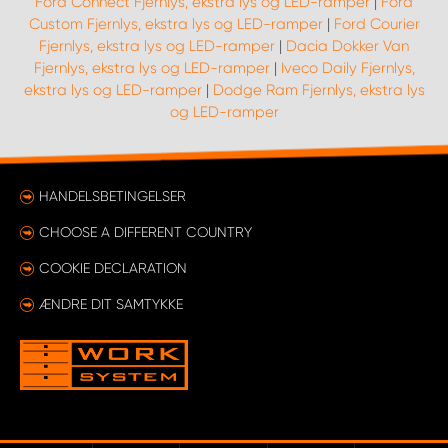
Ford Connect Fjernlys, ekstra lys og LED-ramper
|
Ford
Custom Fjernlys, ekstra lys og LED-ramper
|
Ford Courier
Fjernlys, ekstra lys og LED-ramper
|
Dacia Dokker Van
Fjernlys, ekstra lys og LED-ramper
|
Iveco Daily Fjernlys,
ekstra lys og LED-ramper
|
Dodge Ram Fjernlys, ekstra lys
og LED-ramper
HANDELSBETINGELSER
CHOOSE A DIFFERENT COUNTRY
COOKIE DECLARATION
ÆNDRE DIT SAMTYKKE