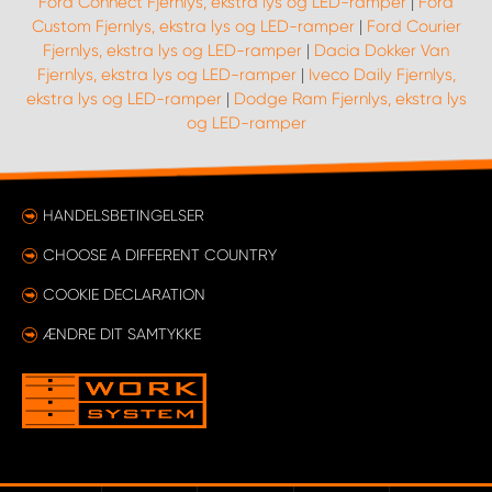
Ford Connect Fjernlys, ekstra lys og LED-ramper
|
Ford
Custom Fjernlys, ekstra lys og LED-ramper
|
Ford Courier
Fjernlys, ekstra lys og LED-ramper
|
Dacia Dokker Van
Fjernlys, ekstra lys og LED-ramper
|
Iveco Daily Fjernlys,
ekstra lys og LED-ramper
|
Dodge Ram Fjernlys, ekstra lys
og LED-ramper
HANDELSBETINGELSER
CHOOSE A DIFFERENT COUNTRY
COOKIE DECLARATION
ÆNDRE DIT SAMTYKKE