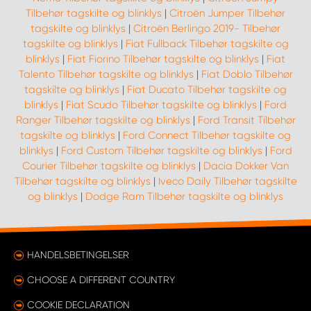
Tilbehør tagskilte og blinklys
|
Citroën Jumper Tilbehør
tagskilte og blinklys
|
Citroën Berlingo 2019- Tilbehør
tagskilte og blinklys
|
Fiat Fullback Tilbehør tagskilte og
blinklys
|
Fiat Fiorino Tilbehør tagskilte og blinklys
|
Fiat
Talento Tilbehør tagskilte og blinklys
|
Fiat Doblo Tilbehør
tagskilte og blinklys
|
Fiat Ducato Tilbehør tagskilte og
blinklys
|
Fiat Scudo Tilbehør tagskilte og blinklys
|
Ford
Ranger Tilbehør tagskilte og blinklys
|
Ford Transit Tilbehør
tagskilte og blinklys
|
Ford Connect Tilbehør tagskilte og
blinklys
|
Ford Custom Tilbehør tagskilte og blinklys
|
Ford
Courier Tilbehør tagskilte og blinklys
|
Dacia Dokker Van
Tilbehør tagskilte og blinklys
|
Iveco Daily Tilbehør tagskilte
og blinklys
|
Dodge Ram Tilbehør tagskilte og blinklys
HANDELSBETINGELSER
CHOOSE A DIFFERENT COUNTRY
COOKIE DECLARATION