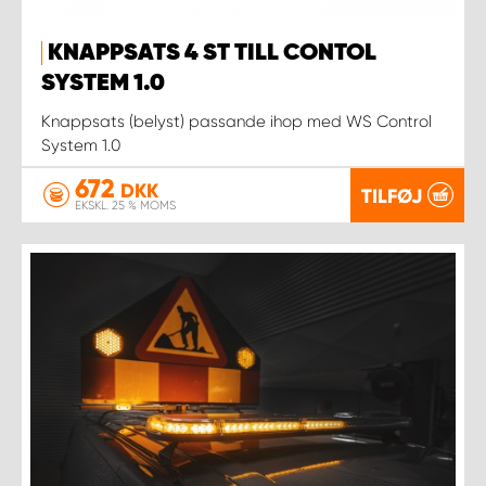
KNAPPSATS 4 ST TILL CONTOL
SYSTEM 1.0
Knappsats (belyst) passande ihop med WS Control
System 1.0
672
DKK
TILFØJ
EKSKL. 25 % MOMS