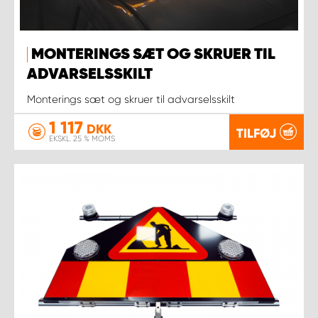
MONTERINGS SÆT OG SKRUER TIL
ADVARSELSSKILT
Monterings sæt og skruer til advarselsskilt
1 117
DKK
TILFØJ
EKSKL. 25 % MOMS