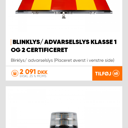
BLINKLYS/ ADVARSELSLYS KLASSE 1
OG 2 CERTIFICERET
Blinklys/ advarselslys (Placeret øverst i venstre side)
2 091
DKK
TILFØJ
EKSKL. 25 % MOMS