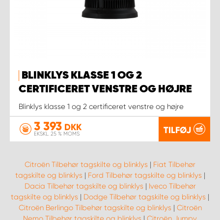
BLINKLYS KLASSE 1 OG 2
CERTIFICERET VENSTRE OG HØJRE
Blinklys klasse 1 og 2 certificeret venstre og højre
3 393
DKK
TILFØJ
EKSKL. 25 % MOMS
Citroën Tilbehør tagskilte og blinklys
|
Fiat Tilbehør
tagskilte og blinklys
|
Ford Tilbehør tagskilte og blinklys
|
Dacia Tilbehør tagskilte og blinklys
|
Iveco Tilbehør
tagskilte og blinklys
|
Dodge Tilbehør tagskilte og blinklys
|
Citroën Berlingo Tilbehør tagskilte og blinklys
|
Citroën
Nemo Tilbehør tagskilte og blinklys
|
Citroën Jumpy