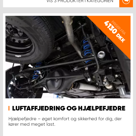
VIS
3 PRODUKTER
I KATEGORIEN
4130
PRISER FRA
DKK
LUFTAFFJEDRING OG HJÆLPEFJEDRE
Hjælpefjedre – øget komfort og sikkerhed for dig, der
kører med meget last.