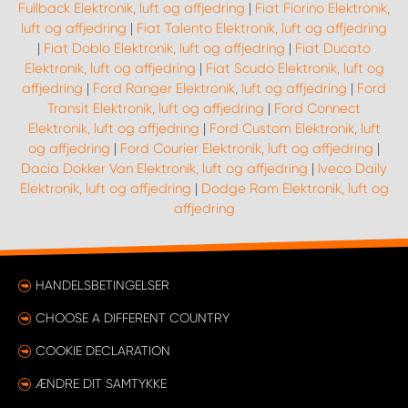
Fullback Elektronik, luft og affjedring
|
Fiat Fiorino Elektronik,
luft og affjedring
|
Fiat Talento Elektronik, luft og affjedring
|
Fiat Doblo Elektronik, luft og affjedring
|
Fiat Ducato
Elektronik, luft og affjedring
|
Fiat Scudo Elektronik, luft og
affjedring
|
Ford Ranger Elektronik, luft og affjedring
|
Ford
Transit Elektronik, luft og affjedring
|
Ford Connect
Elektronik, luft og affjedring
|
Ford Custom Elektronik, luft
og affjedring
|
Ford Courier Elektronik, luft og affjedring
|
Dacia Dokker Van Elektronik, luft og affjedring
|
Iveco Daily
Elektronik, luft og affjedring
|
Dodge Ram Elektronik, luft og
affjedring
HANDELSBETINGELSER
CHOOSE A DIFFERENT COUNTRY
COOKIE DECLARATION
ÆNDRE DIT SAMTYKKE