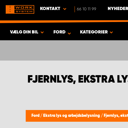
KONTAKT
66 10 11 99
NYHEDER
VÆLG DIN BIL
FORD
KATEGORIER
VIS RESULTAT -
749
PRODUKTER
FJERNLYS, EKSTRA 
Ford
/
Ekstra lys og arbejdsbelysning
/
Fjernlys, ek