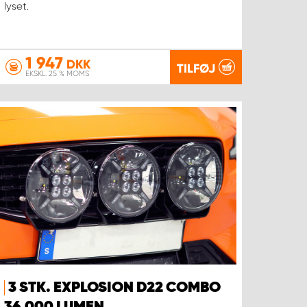
lyset.
1 947
DKK
TILFØJ
EKSKL. 25 % MOMS
3 STK. EXPLOSION D22 COMBO