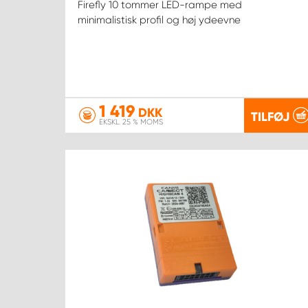
Firefly 10 tommer LED-rampe med
minimalistisk profil og høj ydeevne
1 419
DKK
TILFØJ
EKSKL. 25 % MOMS