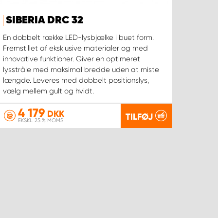
SIBERIA DRC 32
En dobbelt række LED-lysbjælke i buet form.
Fremstillet af eksklusive materialer og med
innovative funktioner. Giver en optimeret
lysstråle med maksimal bredde uden at miste
længde. Leveres med dobbelt positionslys,
vælg mellem gult og hvidt.
4 179
DKK
TILFØJ
EKSKL. 25 % MOMS