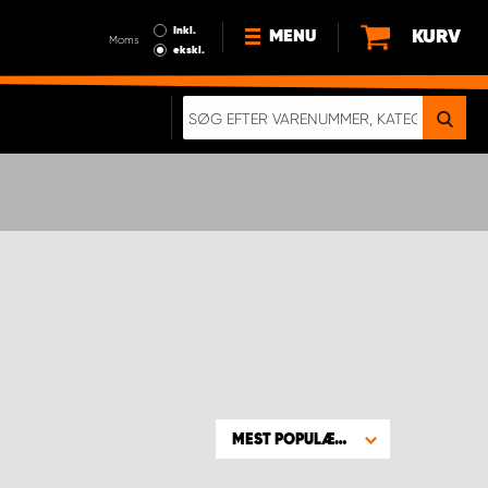
Inkl.
KURV
MENU
Moms
ekskl.
HVORFOR VÆLGE WORK
SYSTEM?
NYHEDER
BÆREDYGTIGHED
OM OS
HANDELSBETINGELSER
DATABESKYTTELSE
RETTIGHEDER
GDPR
EN RIGTIG KOLLISIONSTEST
MEST POPULÆRE