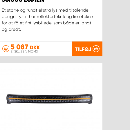
36.000 LUMEN
Et større og rundt ekstra lys med tiltalende
design. Lyset har reflektorteknik og linseteknik
for at få et fint lysbillede, som både er langt
og bredt.
5 087
DKK
TILFØJ
EKSKL. 25 % MOMS