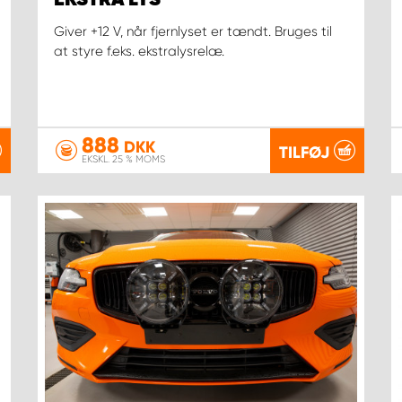
EKSTRA LYS
Giver +12 V, når fjernlyset er tændt. Bruges til
at styre f.eks. ekstralysrelæ.
888
DKK
TILFØJ
EKSKL. 25 % MOMS