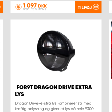
1 097
DKK
TILFØJ
EKSKL. 25 % MOMS
FOR9T DRAGON DRIVE EXTRA
LYS
Dragon Drive-ekstra lys kombinerer stil med
kraftig belysning og giver et lys på hele 9300