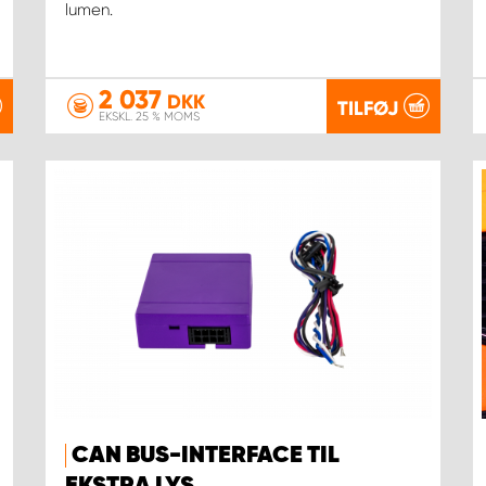
lumen.
2 037
DKK
TILFØJ
EKSKL. 25 % MOMS
CAN BUS-INTERFACE TIL