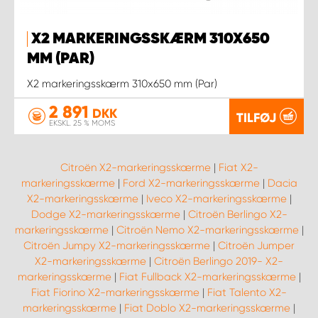
X2 MARKERINGSSKÆRM 310X650
MM (PAR)
X2 markeringsskærm 310x650 mm (Par)
2 891
DKK
TILFØJ
EKSKL. 25 % MOMS
Citroën X2-markeringsskærme
|
Fiat X2-
markeringsskærme
|
Ford X2-markeringsskærme
|
Dacia
X2-markeringsskærme
|
Iveco X2-markeringsskærme
|
Dodge X2-markeringsskærme
|
Citroën Berlingo X2-
markeringsskærme
|
Citroën Nemo X2-markeringsskærme
|
Citroën Jumpy X2-markeringsskærme
|
Citroën Jumper
X2-markeringsskærme
|
Citroën Berlingo 2019- X2-
markeringsskærme
|
Fiat Fullback X2-markeringsskærme
|
Fiat Fiorino X2-markeringsskærme
|
Fiat Talento X2-
markeringsskærme
|
Fiat Doblo X2-markeringsskærme
|