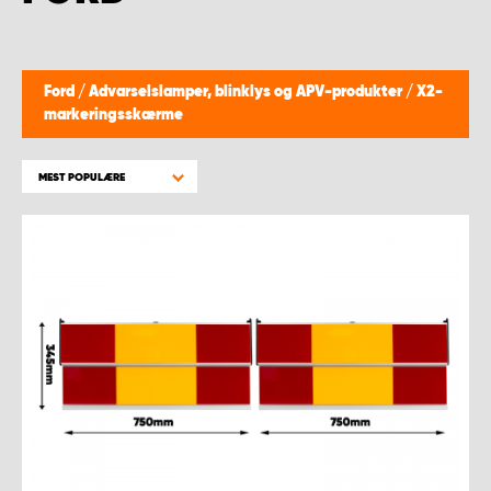
Ford
/
Advarselslamper, blinklys og APV-produkter
/
X2-
markeringsskærme
MEST POPULÆRE