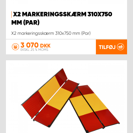
X2 MARKERINGSSKÆRM 310X750
MM (PAR)
X2 markeringsskærm 310x750 mm (Par)
3 070
DKK
TILFØJ
EKSKL. 25 % MOMS