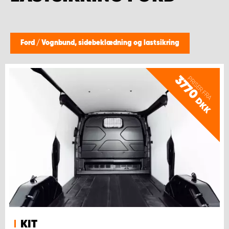
Ford
/
Vognbund, sidebeklædning og lastsikring
3770
PRISER FRA
DKK
KIT