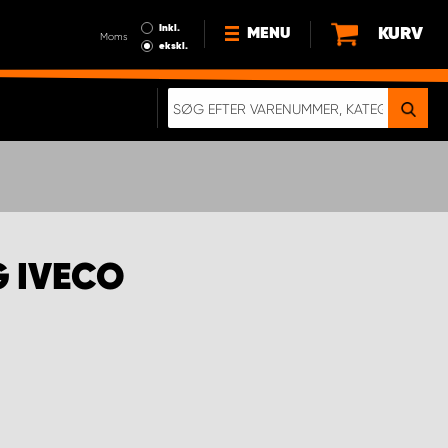
Inkl.
KURV
MENU
Moms
ekskl.
HVORFOR VÆLGE WORK
SYSTEM?
NYHEDER
BÆREDYGTIGHED
OM OS
G IVECO
HANDELSBETINGELSER
DATABESKYTTELSE
RETTIGHEDER
GDPR
EN RIGTIG KOLLISIONSTEST