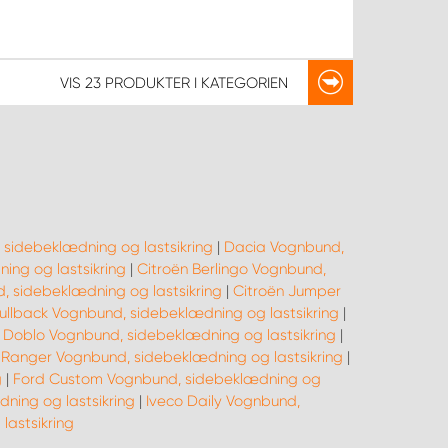
VIS
23 PRODUKTER
I KATEGORIEN
 sidebeklædning og lastsikring
|
Dacia Vognbund,
ng og lastsikring
|
Citroën Berlingo Vognbund,
 sidebeklædning og lastsikring
|
Citroën Jumper
Fullback Vognbund, sidebeklædning og lastsikring
|
t Doblo Vognbund, sidebeklædning og lastsikring
|
 Ranger Vognbund, sidebeklædning og lastsikring
|
g
|
Ford Custom Vognbund, sidebeklædning og
ning og lastsikring
|
Iveco Daily Vognbund,
astsikring