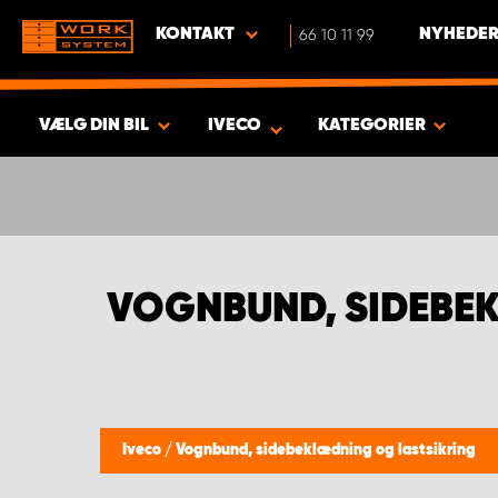
KONTAKT
66 10 11 99
NYHEDER
VÆLG DIN BIL
IVECO
KATEGORIER
VIS RESULTAT -
388
PRODUKTER
VOGNBUND, SIDEBEK
Iveco
/
Vognbund, sidebeklædning og lastsikring