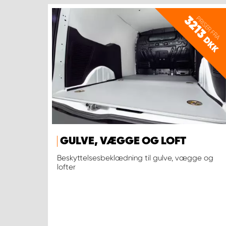
3213
PRISER FRA
DKK
GULVE, VÆGGE OG LOFT
Beskyttelsesbeklædning til gulve, vægge og
lofter