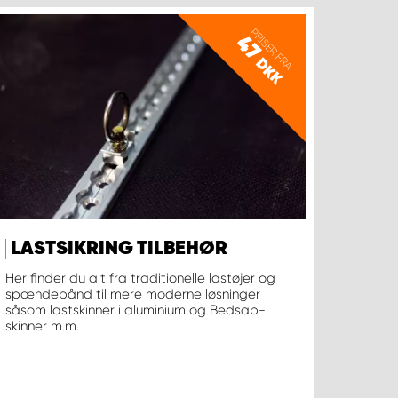
PRISER FRA
47
DKK
LASTSIKRING TILBEHØR
Her finder du alt fra traditionelle lastøjer og
spændebånd til mere moderne løsninger
såsom lastskinner i aluminium og Bedsab-
skinner m.m.