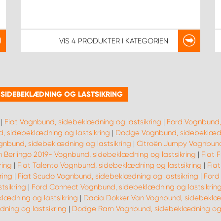
VIS
4 PRODUKTER
I KATEGORIEN
 SIDEBEKLÆDNING OG LASTSIKRING
|
Fiat Vognbund, sidebeklædning og lastsikring
|
Ford Vognbund,
, sidebeklædning og lastsikring
|
Dodge Vognbund, sidebeklædni
nbund, sidebeklædning og lastsikring
|
Citroën Jumpy Vognbund,
n Berlingo 2019- Vognbund, sidebeklædning og lastsikring
|
Fiat 
ring
|
Fiat Talento Vognbund, sidebeklædning og lastsikring
|
Fia
ring
|
Fiat Scudo Vognbund, sidebeklædning og lastsikring
|
Ford
tsikring
|
Ford Connect Vognbund, sidebeklædning og lastsikrin
lædning og lastsikring
|
Dacia Dokker Van Vognbund, sidebeklæd
ning og lastsikring
|
Dodge Ram Vognbund, sidebeklædning og l