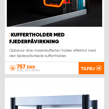
KUFFERTHOLDER MED
FJEDERPÅVIRKNING
Opbevar dine maskinkufferter/tasker effektivt med
den fjederpåvirkede kuffertholder.
757
DKK
TILFØJ
EKSKL. 25 % MOMS