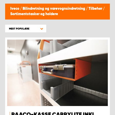
Iveco
/
Bilindretning og varevognsindretning
/
Tilbehør
/
Sortimentstasker og holdere
MEST POPULÆRE
RAACO-KASSE CARRYLITE INKL.