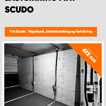
SCUDO
Fiat Scudo
/
Vognbund, sidebeklædning og lastsikring
PRISER FRA
672
DKK