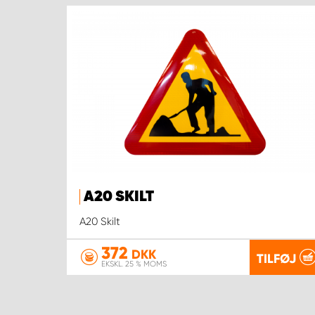
A20 SKILT
A20 Skilt
372
DKK
TILFØJ
EKSKL. 25 % MOMS