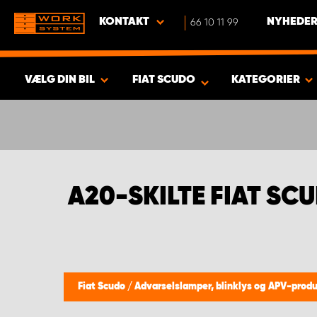
KONTAKT
66 10 11 99
NYHEDER
VÆLG DIN BIL
FIAT SCUDO
KATEGORIER
VIS RESULTAT -
427
PRODUKTER
A20-SKILTE FIAT SC
Fiat Scudo
/
Advarselslamper, blinklys og APV-prod