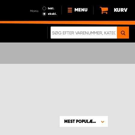
Inkl.
KURV
MENU
Moms
ekskl.
HVORFOR VÆLGE WORK
SYSTEM?
NYHEDER
BÆREDYGTIGHED
OM OS
HANDELSBETINGELSER
DATABESKYTTELSE
RETTIGHEDER
GDPR
EN RIGTIG KOLLISIONSTEST
MEST POPULÆRE