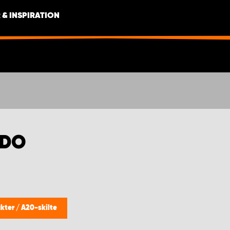
 & INSPIRATION
UDO
ukter
/
A20-skilte