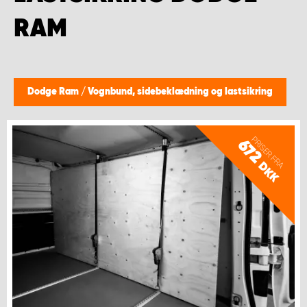
RAM
Dodge Ram
/
Vognbund, sidebeklædning og lastsikring
PRISER FRA
672
DKK