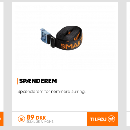
SPÆNDEREM
Spænderem for nemmere surring.
89
DKK
TILFØJ
EKSKL. 25 % MOMS