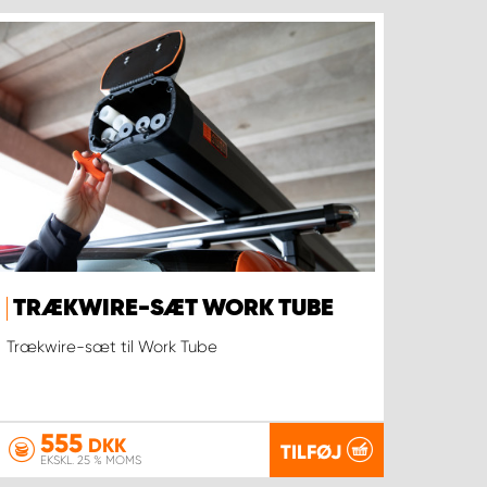
TRÆKWIRE-SÆT WORK TUBE
Trækwire-sæt til Work Tube
555
DKK
TILFØJ
EKSKL. 25 % MOMS