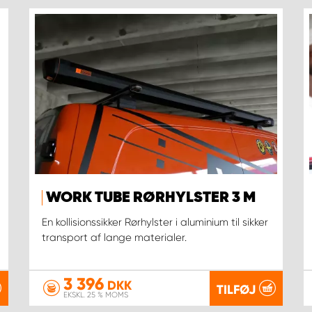
WORK TUBE RØRHYLSTER 3 M
En kollisionssikker Rørhylster i aluminium til sikker
transport af lange materialer.
3 396
DKK
TILFØJ
EKSKL. 25 % MOMS