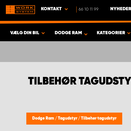
KONTAKT
66 10 11 99
NYHEDER
VÆLG DIN BIL
DODGE RAM
KATEGORIER
VIS RESULTAT -
346
PRODUKTER
TILBEHØR TAGUDST
Dodge Ram
/
Tagudstyr
/
Tilbehør tagudstyr