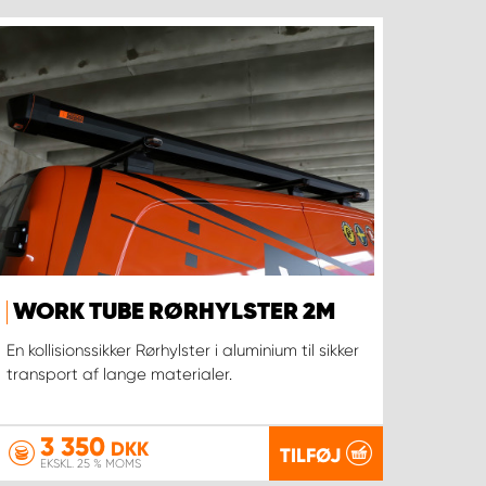
WORK TUBE RØRHYLSTER 2M
En kollisionssikker Rørhylster i aluminium til sikker
transport af lange materialer.
3 350
DKK
TILFØJ
EKSKL. 25 % MOMS