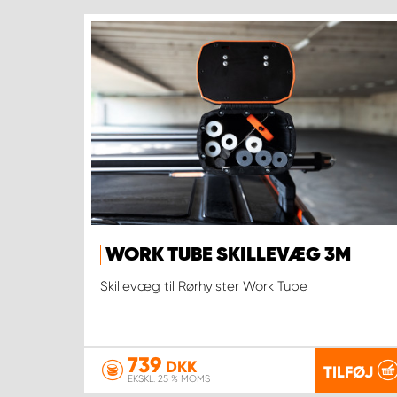
WORK TUBE SKILLEVÆG 3M
Skillevæg til Rørhylster Work Tube
739
DKK
TILFØJ
EKSKL. 25 % MOMS