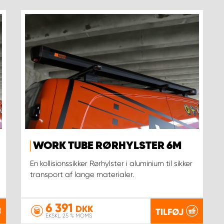
WORK TUBE RØRHYLSTER 6M
En kollisionssikker Rørhylster i aluminium til sikker
transport af lange materialer.
6 391
DKK
TILFØJ
EKSKL. 25 % MOMS