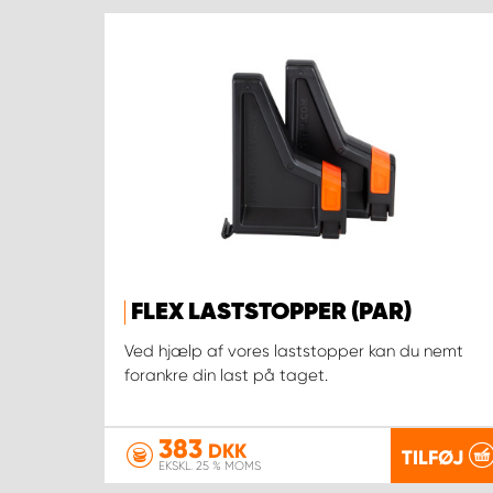
FLEX LASTSTOPPER (PAR)
Ved hjælp af vores laststopper kan du nemt
forankre din last på taget.
383
DKK
TILFØJ
EKSKL. 25 % MOMS