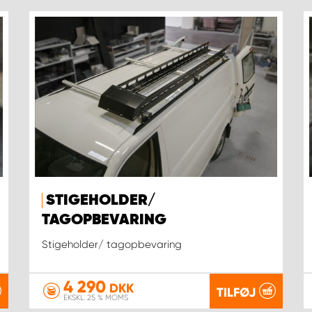
STIGEHOLDER/
TAGOPBEVARING
Stigeholder/ tagopbevaring
4 290
DKK
TILFØJ
EKSKL. 25 % MOMS