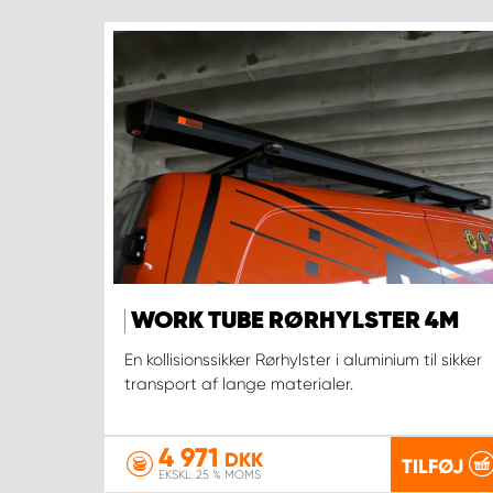
WORK TUBE RØRHYLSTER 4M
En kollisionssikker Rørhylster i aluminium til sikker
transport af lange materialer.
4 971
DKK
TILFØJ
EKSKL. 25 % MOMS