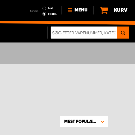
Inkl.
KURV
MENU
Moms
ekskl.
HVORFOR VÆLGE WORK
SYSTEM?
NYHEDER
BÆREDYGTIGHED
OM OS
HANDELSBETINGELSER
DATABESKYTTELSE
RETTIGHEDER
GDPR
EN RIGTIG KOLLISIONSTEST
MEST POPULÆRE