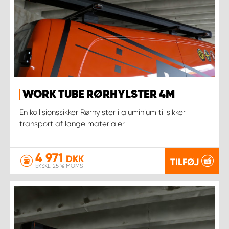
WORK TUBE RØRHYLSTER 4M
En kollisionssikker Rørhylster i aluminium til sikker
transport af lange materialer.
4 971
DKK
TILFØJ
EKSKL. 25 % MOMS