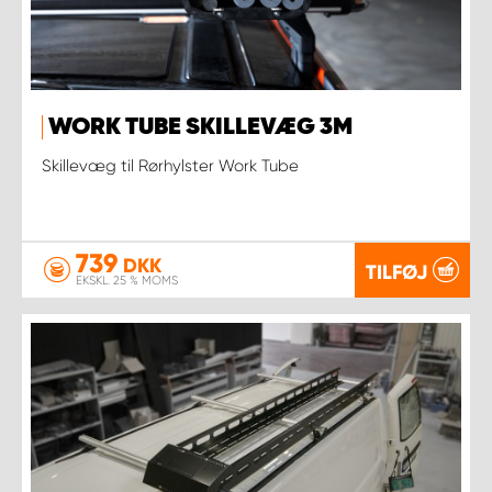
WORK TUBE SKILLEVÆG 3M
Skillevæg til Rørhylster Work Tube
739
DKK
TILFØJ
EKSKL. 25 % MOMS