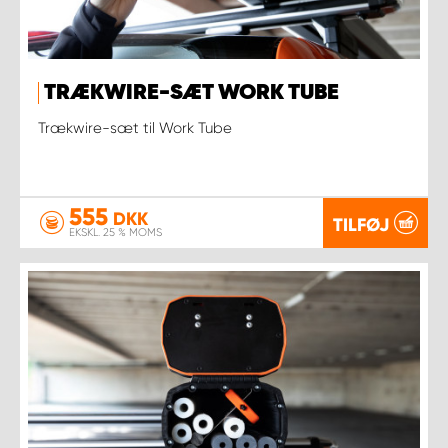
TRÆKWIRE-SÆT WORK TUBE
Trækwire-sæt til Work Tube
555
DKK
TILFØJ
EKSKL. 25 % MOMS