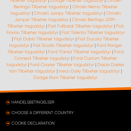
Tilbehør tagudstyr
|
Dodge Tilbehør tagudstyr
|
Citroën
Berlingo Tilbehør tagudstyr
|
Citroën Nemo Tilbehør
tagudstyr
|
Citroën Jumpy Tilbehør tagudstyr
|
Citroën
Jumper Tilbehør tagudstyr
|
Citroën Berlingo 2019-
Tilbehør tagudstyr
|
Fiat Fullback Tilbehør tagudstyr
|
Fiat
Fiorino Tilbehør tagudstyr
|
Fiat Talento Tilbehør tagudstyr
|
Fiat Doblo Tilbehør tagudstyr
|
Fiat Ducato Tilbehør
tagudstyr
|
Fiat Scudo Tilbehør tagudstyr
|
Ford Ranger
Tilbehør tagudstyr
|
Ford Transit Tilbehør tagudstyr
|
Ford
Connect Tilbehør tagudstyr
|
Ford Custom Tilbehør
tagudstyr
|
Ford Courier Tilbehør tagudstyr
|
Dacia Dokker
Van Tilbehør tagudstyr
|
Iveco Daily Tilbehør tagudstyr
|
Dodge Ram Tilbehør tagudstyr
HANDELSBETINGELSER
CHOOSE A DIFFERENT COUNTRY
COOKIE DECLARATION