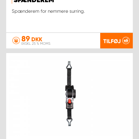
SPÆNDEREM
Spænderem for nemmere surring.
89
DKK
TILFØJ
EKSKL. 25 % MOMS