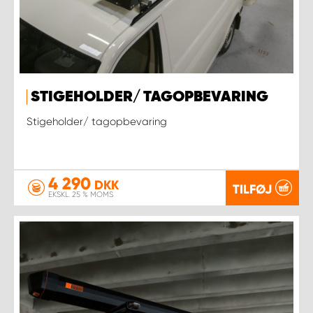
STIGEHOLDER/ TAGOPBEVARING
Stigeholder/ tagopbevaring
4 290
DKK
TILFØJ
EKSKL. 25 % MOMS