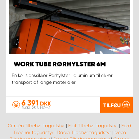
WORK TUBE RØRHYLSTER 6M
En kollisionssikker Rørhylster i aluminium til sikker
transport af lange materialer.
6 391
DKK
TILFØJ
EKSKL. 25 % MOMS
Citroën Tilbehør tagudstyr
|
Fiat Tilbehør tagudstyr
|
Ford
Tilbehør tagudstyr
|
Dacia Tilbehør tagudstyr
|
Iveco