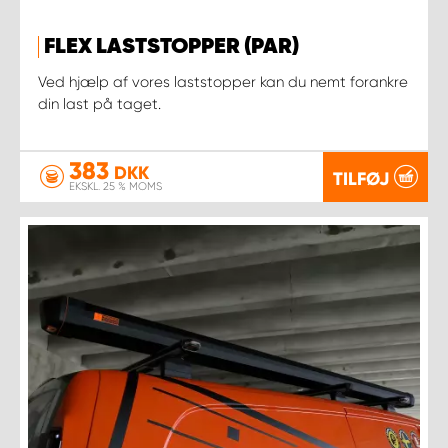
FLEX LASTSTOPPER (PAR)
Ved hjælp af vores laststopper kan du nemt forankre
din last på taget.
383
DKK
TILFØJ
EKSKL. 25 % MOMS