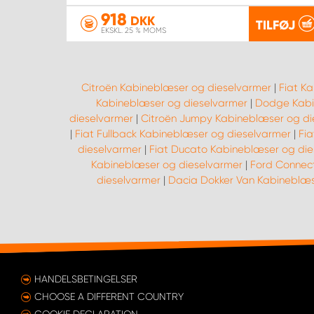
918
DKK
TILFØJ
EKSKL. 25 % MOMS
Citroën Kabineblæser og dieselvarmer
|
Fiat K
Kabineblæser og dieselvarmer
|
Dodge Kabi
dieselvarmer
|
Citroën Jumpy Kabineblæser og di
|
Fiat Fullback Kabineblæser og dieselvarmer
|
Fia
dieselvarmer
|
Fiat Ducato Kabineblæser og die
Kabineblæser og dieselvarmer
|
Ford Connec
dieselvarmer
|
Dacia Dokker Van Kabineblæs
HANDELSBETINGELSER
CHOOSE A DIFFERENT COUNTRY