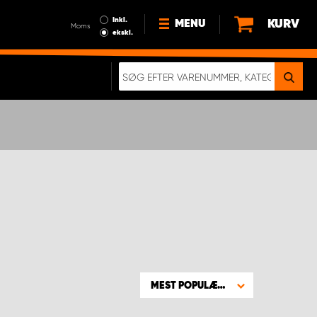
Inkl.
KURV
MENU
Moms
ekskl.
HVORFOR VÆLGE WORK
SYSTEM?
NYHEDER
BÆREDYGTIGHED
OM OS
HANDELSBETINGELSER
DATABESKYTTELSE
RETTIGHEDER
GDPR
EN RIGTIG KOLLISIONSTEST
MEST POPULÆRE