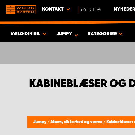
KONTAKT
66 10 11 99
NYHEDER
VÆLG DIN BIL
JUMPY
KATEGORIER
VIS RESULTAT -
438
PRODUKTER
KABINEBLÆSER OG 
Jumpy
/
Alarm, sikkerhed og varme
/
Kabineblæser 