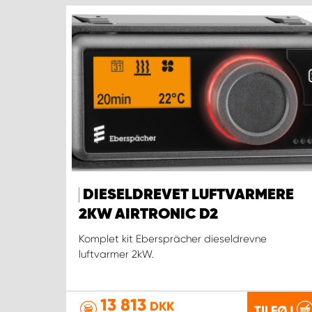
DIESELDREVET LUFTVARMERE
2KW AIRTRONIC D2
Komplet kit Ebersprächer dieseldrevne
luftvarmer 2kW.
13 813
DKK
TILFØJ