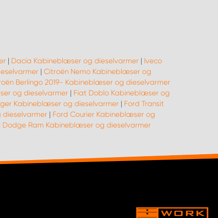
er
|
Dacia Kabineblæser og dieselvarmer
|
Iveco
ieselvarmer
|
Citroën Nemo Kabineblæser og
roën Berlingo 2019- Kabineblæser og dieselvarmer
ser og dieselvarmer
|
Fiat Doblo Kabineblæser og
ger Kabineblæser og dieselvarmer
|
Ford Transit
 dieselvarmer
|
Ford Courier Kabineblæser og
|
Dodge Ram Kabineblæser og dieselvarmer