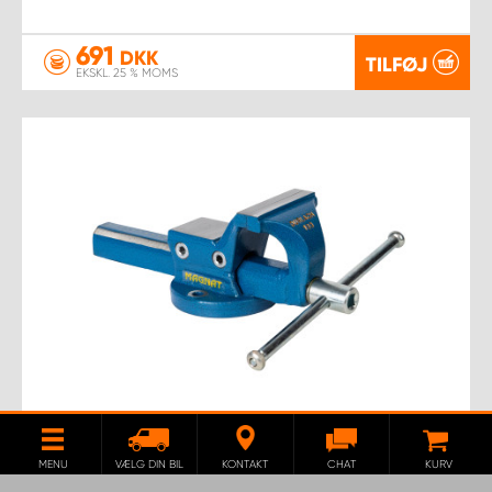
691
DKK
TILFØJ
EKSKL. 25 % MOMS
SKRUESTIK 100 MM
MENU
VÆLG DIN BIL
KONTAKT
CHAT
KURV
Robust skruestik til din firmabil.