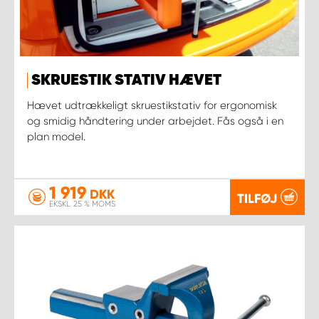
SKRUESTIK STATIV HÆVET
Hævet udtrækkeligt skruestikstativ for ergonomisk
og smidig håndtering under arbejdet. Fås også i en
plan model.
1 919
DKK
TILFØJ
EKSKL. 25 % MOMS