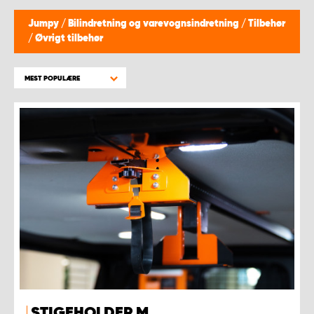
Jumpy
/
Bilindretning og varevognsindretning
/
Tilbehør
/
Øvrigt tilbehør
MEST POPULÆRE
STIGEHOLDER M.