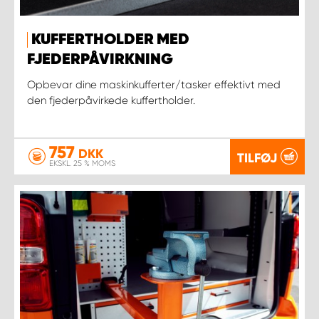
KUFFERTHOLDER MED
FJEDERPÅVIRKNING
Opbevar dine maskinkufferter/tasker effektivt med
den fjederpåvirkede kuffertholder.
757
DKK
TILFØJ
EKSKL. 25 % MOMS