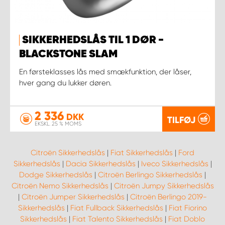
SIKKERHEDSLÅS TIL 1 DØR -
BLACKSTONE SLAM
En førsteklasses lås med smækfunktion, der låser,
hver gang du lukker døren.
2 336
DKK
TILFØJ
EKSKL. 25 % MOMS
Citroën Sikkerhedslås
|
Fiat Sikkerhedslås
|
Ford
Sikkerhedslås
|
Dacia Sikkerhedslås
|
Iveco Sikkerhedslås
|
Dodge Sikkerhedslås
|
Citroën Berlingo Sikkerhedslås
|
Citroën Nemo Sikkerhedslås
|
Citroën Jumpy Sikkerhedslås
|
Citroën Jumper Sikkerhedslås
|
Citroën Berlingo 2019-
Sikkerhedslås
|
Fiat Fullback Sikkerhedslås
|
Fiat Fiorino
Sikkerhedslås
|
Fiat Talento Sikkerhedslås
|
Fiat Doblo