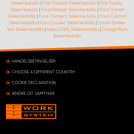
Sikkerhedslås
|
Fiat Ducato Sikkerhedslås
|
Fiat Scudo
Sikkerhedslås
|
Ford Ranger Sikkerhedslås
|
Ford Transit
Sikkerhedslås
|
Ford Connect Sikkerhedslås
|
Ford Custom
Sikkerhedslås
|
Ford Courier Sikkerhedslås
|
Dacia Dokker
Van Sikkerhedslås
|
Iveco Daily Sikkerhedslås
|
Dodge Ram
Sikkerhedslås
HANDELSBETINGELSER
CHOOSE A DIFFERENT COUNTRY
COOKIE DECLARATION
ÆNDRE DIT SAMTYKKE