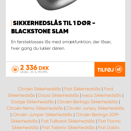
SIKKERHEDSLÅS TIL 1 DØR -
BLACKSTONE SLAM
En førsteklasses lås med smækfunktion, der låser,
hver gang du lukker døren.
2 336
DKK
TILFØJ
EKSKL. 25 % MOMS
Citroën Sikkerhedslås
|
Fiat Sikkerhedslås
|
Ford
Sikkerhedslås
|
Dacia Sikkerhedslås
|
Iveco Sikkerhedslås
|
Dodge Sikkerhedslås
|
Citroën Berlingo Sikkerhedslås
|
Citroën Nemo Sikkerhedslås
|
Citroën Jumpy Sikkerhedslås
|
Citroën Jumper Sikkerhedslås
|
Citroën Berlingo 2019-
Sikkerhedslås
|
Fiat Fullback Sikkerhedslås
|
Fiat Fiorino
Sikkerhedslås
|
Fiat Talento Sikkerhedslås
|
Fiat Doblo