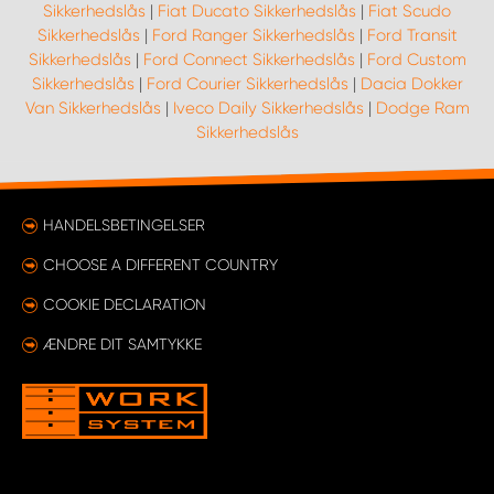
Sikkerhedslås
|
Fiat Ducato Sikkerhedslås
|
Fiat Scudo
Sikkerhedslås
|
Ford Ranger Sikkerhedslås
|
Ford Transit
Sikkerhedslås
|
Ford Connect Sikkerhedslås
|
Ford Custom
Sikkerhedslås
|
Ford Courier Sikkerhedslås
|
Dacia Dokker
Van Sikkerhedslås
|
Iveco Daily Sikkerhedslås
|
Dodge Ram
Sikkerhedslås
HANDELSBETINGELSER
CHOOSE A DIFFERENT COUNTRY
COOKIE DECLARATION
ÆNDRE DIT SAMTYKKE