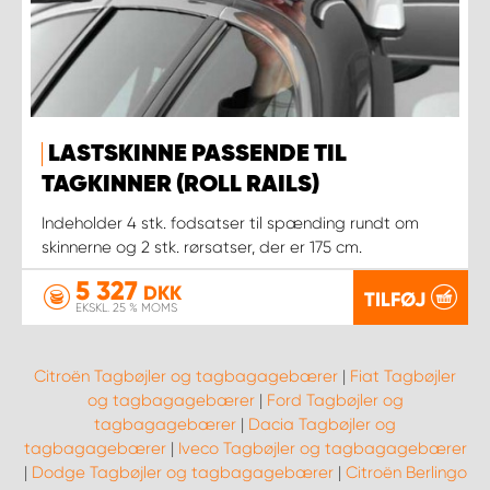
LASTSKINNE PASSENDE TIL
TAGKINNER (ROLL RAILS)
Indeholder 4 stk. fodsatser til spænding rundt om
skinnerne og 2 stk. rørsatser, der er 175 cm.
5 327
DKK
TILFØJ
EKSKL. 25 % MOMS
Citroën Tagbøjler og tagbagagebærer
|
Fiat Tagbøjler
og tagbagagebærer
|
Ford Tagbøjler og
tagbagagebærer
|
Dacia Tagbøjler og
tagbagagebærer
|
Iveco Tagbøjler og tagbagagebærer
|
Dodge Tagbøjler og tagbagagebærer
|
Citroën Berlingo