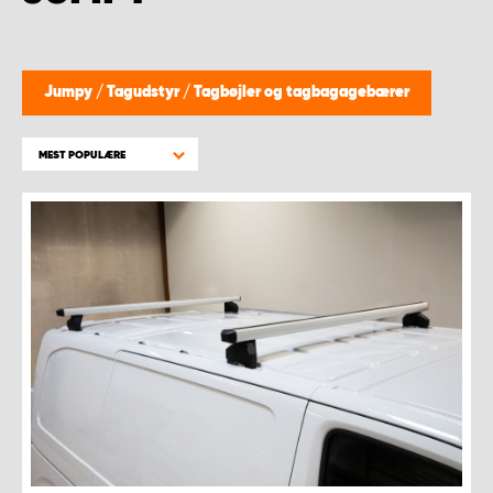
Jumpy
/
Tagudstyr
/
Tagbøjler og tagbagagebærer
MEST POPULÆRE