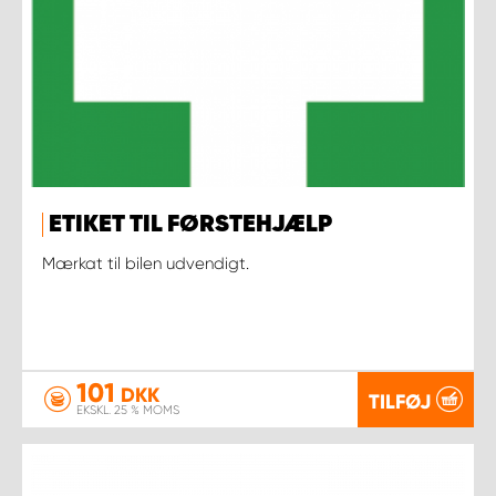
ETIKET TIL FØRSTEHJÆLP
Mærkat til bilen udvendigt.
101
DKK
TILFØJ
EKSKL. 25 % MOMS