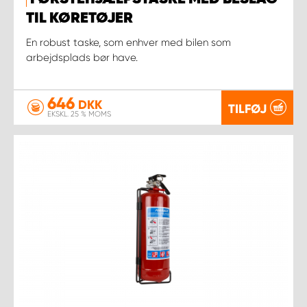
TIL KØRETØJER
En robust taske, som enhver med bilen som
arbejdsplads bør have.
646
DKK
TILFØJ
EKSKL. 25 % MOMS