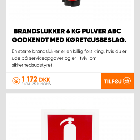
BRANDSLUKKER 6 KG PULVER ABC
GODKENDT MED KØRETØJSBESLAG.
En større brandslukker er en billig forsikring, hvis du er
ude på serviceopgaver og er i tvivl om
sikkerhedsudstyret.
1 172
DKK
TILFØJ
EKSKL. 25 % MOMS