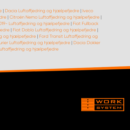
e
|
Dacia Luftaffjedring og hjælpefjedre
|
Iveco
edre
|
Citroën Nemo Luftaffjedring og hjælpefjedre
|
019- Luftaffjedring og hjælpefjedre
|
Fiat Fullback
jedre
|
Fiat Doblo Luftaffjedring og hjælpefjedre
|
ng og hjælpefjedre
|
Ford Transit Luftaffjedring og
rier Luftaffjedring og hjælpefjedre
|
Dacia Dokker
taffjedring og hjælpefjedre