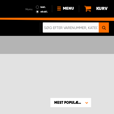
Inkl.
KURV
MENU
Moms
ekskl.
HVORFOR VÆLGE WORK
SYSTEM?
NYHEDER
BÆREDYGTIGHED
OM OS
HANDELSBETINGELSER
DATABESKYTTELSE
RETTIGHEDER
GDPR
EN RIGTIG KOLLISIONSTEST
MEST POPULÆRE