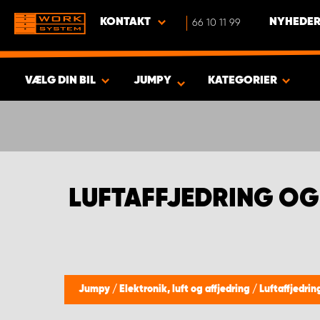
KONTAKT
66 10 11 99
NYHEDER
VÆLG DIN BIL
JUMPY
KATEGORIER
VIS RESULTAT -
438
PRODUKTER
LUFTAFFJEDRING OG
Jumpy
/
Elektronik, luft og affjedring
/
Luftaffjedrin