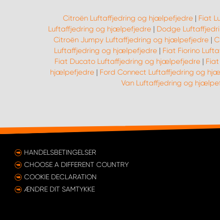
Citroën Luftaffjedring og hjælpefjedre
|
Fiat L
Luftaffjedring og hjælpefjedre
|
Dodge Luftaffjedr
Citroën Jumpy Luftaffjedring og hjælpefjedre
|
C
Luftaffjedring og hjælpefjedre
|
Fiat Fiorino Luft
Fiat Ducato Luftaffjedring og hjælpefjedre
|
Fiat
hjælpefjedre
|
Ford Connect Luftaffjedring og hjæ
Van Luftaffjedring og hjælpe
HANDELSBETINGELSER
CHOOSE A DIFFERENT COUNTRY
COOKIE DECLARATION
ÆNDRE DIT SAMTYKKE