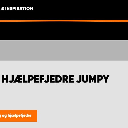
 & INSPIRATION
 HJÆLPEFJEDRE JUMPY
g og hjælpefjedre