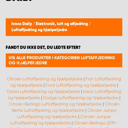
Iveco Daily
/
Elektronik, luft og affjedring
/
Luftaffjedring og hjælpefjedre
FANDT DU IKKE DET, DU LEDTE EFTER?
VIS ALLE PRODUKTER I KATEGORIEN LUFTAFFJEDRING
OG HJÆLPEFJEDRE
Citroën Luftaffjedring og hjælpefjedre
|
Fiat Luftaffjedring
og hjælpefjedre
|
Ford Luftaffjedring og hjælpefjedre
|
Dacia Luftaffjedring og hjælpefjedre
|
Iveco Luftaffjedring
og hjælpefjedre
|
Dodge Luftaffjedring og hjælpefjedre
|
Citroën Berlingo Luftaffjedring og hjælpefjedre
|
Citroën
Nemo Luftaffjedring og hjælpefjedre
|
Citroën Jumpy
Luftaffjedring og hjælpefjedre
|
Citroën Jumper
Luftaffjedring og hjælpefjedre
|
Citroën Berlingo 2019-