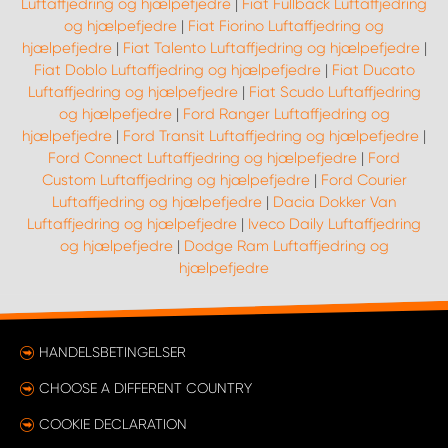
Luftaffjedring og hjælpefjedre
|
Fiat Fullback Luftaffjedring
og hjælpefjedre
|
Fiat Fiorino Luftaffjedring og
hjælpefjedre
|
Fiat Talento Luftaffjedring og hjælpefjedre
|
Fiat Doblo Luftaffjedring og hjælpefjedre
|
Fiat Ducato
Luftaffjedring og hjælpefjedre
|
Fiat Scudo Luftaffjedring
og hjælpefjedre
|
Ford Ranger Luftaffjedring og
hjælpefjedre
|
Ford Transit Luftaffjedring og hjælpefjedre
|
Ford Connect Luftaffjedring og hjælpefjedre
|
Ford
Custom Luftaffjedring og hjælpefjedre
|
Ford Courier
Luftaffjedring og hjælpefjedre
|
Dacia Dokker Van
Luftaffjedring og hjælpefjedre
|
Iveco Daily Luftaffjedring
og hjælpefjedre
|
Dodge Ram Luftaffjedring og
hjælpefjedre
HANDELSBETINGELSER
CHOOSE A DIFFERENT COUNTRY
COOKIE DECLARATION