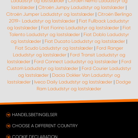
Ladudstyr og lastslæder
|
Citroën Nemo Ladudstyr og
lastslæder
|
Citroën Jumpy Ladudstyr og lastslæder
|
Citroën Jumper Ladudstyr og lastslæder
|
Citroën Berlingo
2019- Ladudstyr og lastslæder
|
Fiat Fullback Ladudstyr
og lastslæder
|
Fiat Fiorino Ladudstyr og lastslæder
|
Fiat
Talento Ladudstyr og lastslæder
|
Fiat Doblo Ladudstyr
og lastslæder
|
Fiat Ducato Ladudstyr og lastslæder
|
Fiat Scudo Ladudstyr og lastslæder
|
Ford Ranger
Ladudstyr og lastslæder
|
Ford Transit Ladudstyr og
lastslæder
|
Ford Connect Ladudstyr og lastslæder
|
Ford
Custom Ladudstyr og lastslæder
|
Ford Courier Ladudstyr
og lastslæder
|
Dacia Dokker Van Ladudstyr og
lastslæder
|
Iveco Daily Ladudstyr og lastslæder
|
Dodge
Ram Ladudstyr og lastslæder
HANDELSBETINGELSER
CHOOSE A DIFFERENT COUNTRY
COOKIE DECLARATION