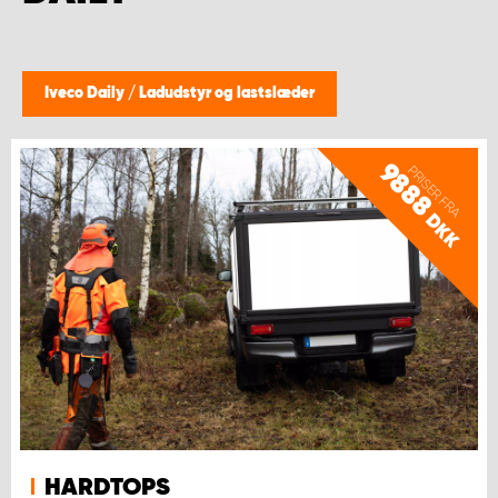
Iveco Daily
/
Ladudstyr og lastslæder
9888
PRISER FRA
DKK
HARDTOPS