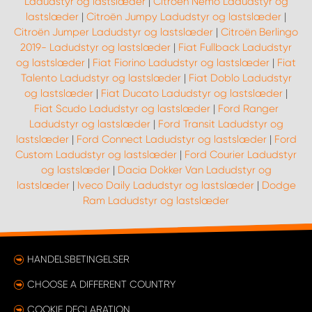
Ladudstyr og lastslæder
|
Citroën Nemo Ladudstyr og
lastslæder
|
Citroën Jumpy Ladudstyr og lastslæder
|
Citroën Jumper Ladudstyr og lastslæder
|
Citroën Berlingo
2019- Ladudstyr og lastslæder
|
Fiat Fullback Ladudstyr
og lastslæder
|
Fiat Fiorino Ladudstyr og lastslæder
|
Fiat
Talento Ladudstyr og lastslæder
|
Fiat Doblo Ladudstyr
og lastslæder
|
Fiat Ducato Ladudstyr og lastslæder
|
Fiat Scudo Ladudstyr og lastslæder
|
Ford Ranger
Ladudstyr og lastslæder
|
Ford Transit Ladudstyr og
lastslæder
|
Ford Connect Ladudstyr og lastslæder
|
Ford
Custom Ladudstyr og lastslæder
|
Ford Courier Ladudstyr
og lastslæder
|
Dacia Dokker Van Ladudstyr og
lastslæder
|
Iveco Daily Ladudstyr og lastslæder
|
Dodge
Ram Ladudstyr og lastslæder
HANDELSBETINGELSER
CHOOSE A DIFFERENT COUNTRY
COOKIE DECLARATION