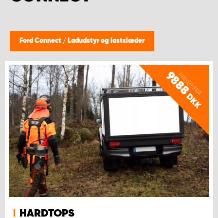
Ford Connect
/
Ladudstyr og lastslæder
9888
PRISER FRA
DKK
HARDTOPS