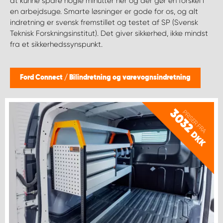
at kunne spare nogle minutter her og der gør en forskel i
en arbejdsuge. Smarte løsninger er gode for os, og alt
indretning er svensk fremstillet og testet af SP (Svensk
Teknisk Forskningsinstitut). Det giver sikkerhed, ikke mindst
fra et sikkerhedssynspunkt.
Ford Connect
/
Bilindretning og varevognsindretning
3032
PRISER FRA
DKK