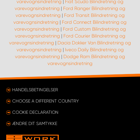
varevognsindretning
|
Fiat Scudo Bilindretning og
varevognsindretning
|
Ford Ranger Bilindretning og
varevognsindretning
|
Ford Transit Bilindretning og
varevognsindretning
|
Ford Connect Bilindretning og
varevognsindretning
|
Ford Custom Bilindretning og
varevognsindretning
|
Ford Courier Bilindretning og
varevognsindretning
|
Dacia Dokker Van Bilindretning og
varevognsindretning
|
Iveco Daily Bilindretning og
varevognsindretning
|
Dodge Ram Bilindretning og
varevognsindretning
HANDELSBETINGELSER
CHOOSE A DIFFERENT COUNTRY
COOKIE DECLARATION
ÆNDRE DIT SAMTYKKE