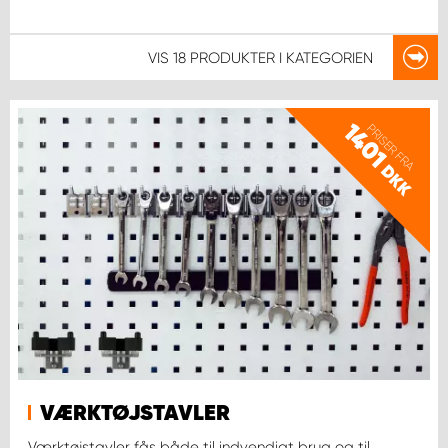
VIS
18 PRODUKTER
I KATEGORIEN
1401
PRISER FRA
DKK
VÆRKTØJSTAVLER
Værktøjstavler fås både til indvendigt brug og til