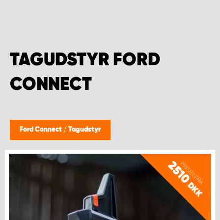
TAGUDSTYR FORD
CONNECT
Ford Connect
/
Tagudstyr
2510
PRISER FRA
DKK