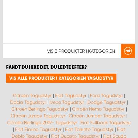
VIS
3 PRODUKTER
I KATEGORIEN
FANDT DU IKKE DET, DU LEDTE EFTER?
VIS ALLE PRODUKTER I KATEGORIEN TAGUDSTYR
Citroën Tagudstyr
|
Fiat Tagudstyr
|
Ford Tagudstyr
|
Dacia Tagudstyr
|
Iveco Tagudstyr
|
Dodge Tagudstyr
|
Citroën Berlingo Tagudstyr
|
Citroën Nemo Tagudstyr
|
Citroën Jumpy Tagudstyr
|
Citroën Jumper Tagudstyr
|
Citroën Berlingo 2019- Tagudstyr
|
Fiat Fullback Tagudstyr
|
Fiat Fiorino Tagudstyr
|
Fiat Talento Tagudstyr
|
Fiat
Doblo Tagudstyr
|
Fiat Ducato Tagudstyr
|
Fiat Scudo