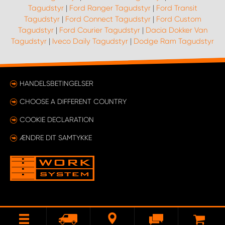
Tagudstyr
|
Ford Ranger Tagudstyr
|
Ford Transit
Tagudstyr
|
Ford Connect Tagudstyr
|
Ford Custom
Tagudstyr
|
Ford Courier Tagudstyr
|
Dacia Dokker Van
Tagudstyr
|
Iveco Daily Tagudstyr
|
Dodge Ram Tagudstyr
HANDELSBETINGELSER
CHOOSE A DIFFERENT COUNTRY
COOKIE DECLARATION
ÆNDRE DIT SAMTYKKE