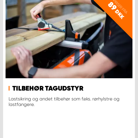
PRISER FRA
89
DKK
TILBEHØR TAGUDSTYR
Lastsikring og andet tilbehør som f.eks. rørhylstre og
lastfangere.