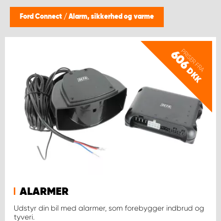
Ford Connect
/
Alarm, sikkerhed og varme
PRISER FRA
606
DKK
ALARMER
Udstyr din bil med alarmer, som forebygger indbrud og
tyveri.