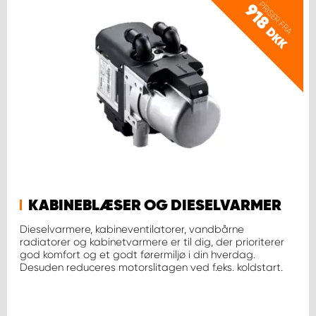
PRISER FRA
918
DKK
KABINEBLÆSER OG DIESELVARMER
Dieselvarmere, kabineventilatorer, vandbårne
radiatorer og kabinetvarmere er til dig, der prioriterer
god komfort og et godt førermiljø i din hverdag.
Desuden reduceres motorslitagen ved f.eks. koldstart.