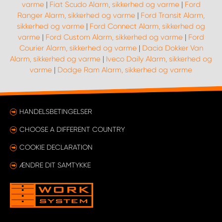
varme
|
Fiat Scudo Alarm, sikkerhed og varme
|
Ford
Ranger Alarm, sikkerhed og varme
|
Ford Transit Alarm,
sikkerhed og varme
|
Ford Connect Alarm, sikkerhed og
varme
|
Ford Custom Alarm, sikkerhed og varme
|
Ford
Courier Alarm, sikkerhed og varme
|
Dacia Dokker Van
Alarm, sikkerhed og varme
|
Iveco Daily Alarm, sikkerhed og
varme
|
Dodge Ram Alarm, sikkerhed og varme
HANDELSBETINGELSER
CHOOSE A DIFFERENT COUNTRY
COOKIE DECLARATION
ÆNDRE DIT SAMTYKKE