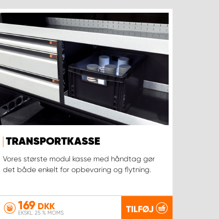
TRANSPORTKASSE
Vores største modul kasse med håndtag gør
det både enkelt for opbevaring og flytning.
169
DKK
TILFØJ
EKSKL. 25 % MOMS