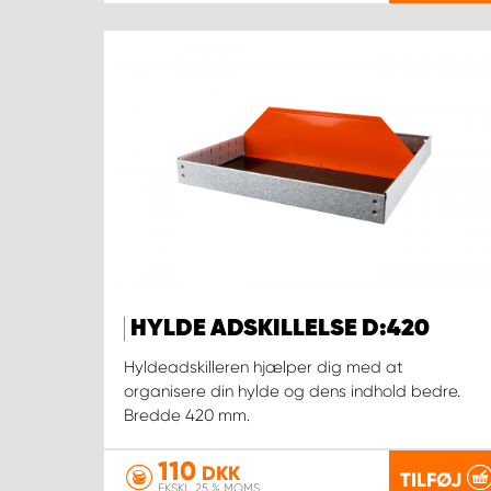
HYLDE ADSKILLELSE D:420
Hyldeadskilleren hjælper dig med at
organisere din hylde og dens indhold bedre.
Bredde 420 mm.
110
DKK
TILFØJ
EKSKL. 25 % MOMS