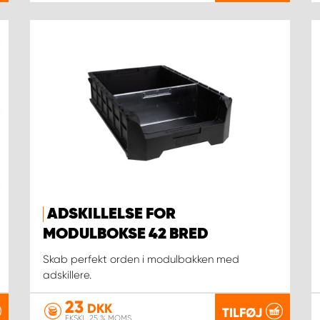
ADSKILLELSE FOR
MODULBOKSE 42 BRED
Skab perfekt orden i modulbakken med
adskillere.
23
DKK
TILFØJ
EKSKL. 25 % MOMS