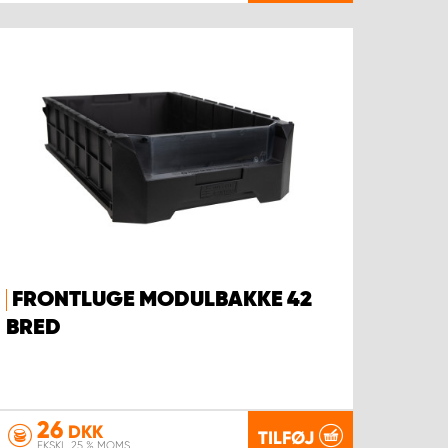
FRONTLUGE MODULBAKKE 42
BRED
26
DKK
TILFØJ
EKSKL. 25 % MOMS