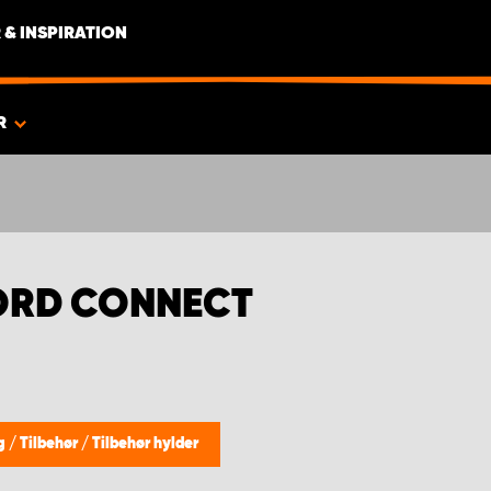
 & INSPIRATION
R
FORD CONNECT
ng
/
Tilbehør
/
Tilbehør hylder