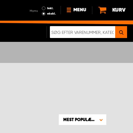
Inkl.
KURV
MENU
Moms
ekskl.
HVORFOR VÆLGE WORK
SYSTEM?
NYHEDER
BÆREDYGTIGHED
OM OS
HANDELSBETINGELSER
DATABESKYTTELSE
RETTIGHEDER
GDPR
EN RIGTIG KOLLISIONSTEST
MEST POPULÆRE