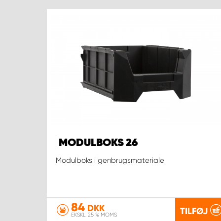
MODULBOKS 26
Modulboks i genbrugsmateriale
84
DKK
TILFØJ
EKSKL. 25 % MOMS