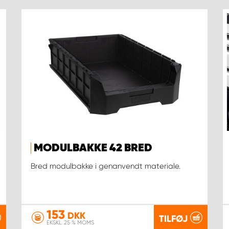
MODULBAKKE 42 BRED
Bred modulbakke i genanvendt materiale.
153
DKK
TILFØJ
EKSKL. 25 % MOMS