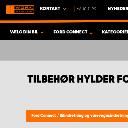
KONTAKT
66 10 11 99
NYHEDER
VÆLG DIN BIL
FORD CONNECT
KATEGORIE
VIS RESULTAT -
480
PRODUKTER
TILBEHØR HYLDER 
Ford Connect
/
Bilindretning og varevognsindretni