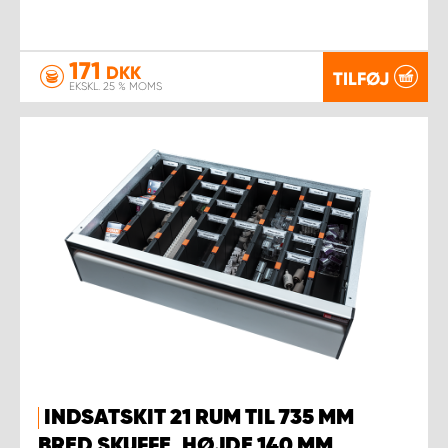
171
DKK
TILFØJ
EKSKL. 25 % MOMS
INDSATSKIT 21 RUM TIL 735 MM
BRED SKUFFE, HØJDE 140 MM