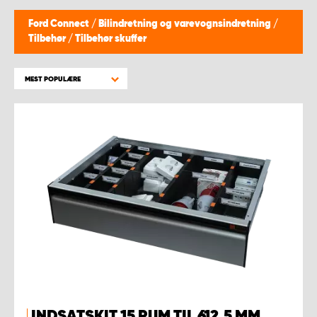
Ford Connect
/
Bilindretning og varevognsindretning
/
Tilbehør
/
Tilbehør skuffer
MEST POPULÆRE
INDSATSKIT 15 RUM TIL 612,5 MM