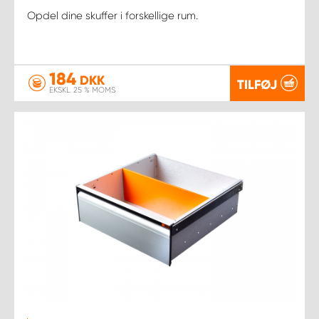
Opdel dine skuffer i forskellige rum.
184
DKK
TILFØJ
EKSKL. 25 % MOMS