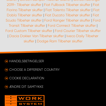
2019- Tilbehør skuffer
|
Fiat Fullback Tilbehør skuffer
|
Fiat
Fiorino Tilbehør skuffer
|
Fiat Talento Tilbehør skuffer
|
Fiat
Doblo Tilbehør skuffer
|
Fiat Ducato Tilbehør skuffer
|
Fiat
Scudo Tilbehør skuffer
|
Ford Ranger Tilbehør skuffer
|
Ford
Transit Tilbehør skuffer
|
Ford Connect Tilbehør skuffer
|
Ford Custom Tilbehør skuffer
|
Ford Courier Tilbehør skuffer
|
Dacia Dokker Van Tilbehør skuffer
|
Iveco Daily Tilbehør
skuffer
|
Dodge Ram Tilbehør skuffer
HANDELSBETINGELSER
CHOOSE A DIFFERENT COUNTRY
COOKIE DECLARATION
ÆNDRE DIT SAMTYKKE