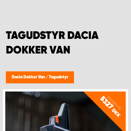
TAGUDSTYR DACIA
DOKKER VAN
Dacia Dokker Van
/
Tagudstyr
5327
PRISER FRA
DKK