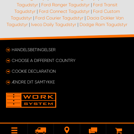
Tagudstyr
|
Ford Ranger Tagudstyr
|
Ford Transit
Tagudstyr
|
Ford Connect Tagudstyr
|
Ford Custom
Tagudstyr
|
Ford Courier Tagudstyr
|
Dacia Dokker Van
Tagudstyr
|
Iveco Daily Tagudstyr
|
Dodge Ram Tagudstyr
HANDELSBETINGELSER
CHOOSE A DIFFERENT COUNTRY
COOKIE DECLARATION
ÆNDRE DIT SAMTYKKE