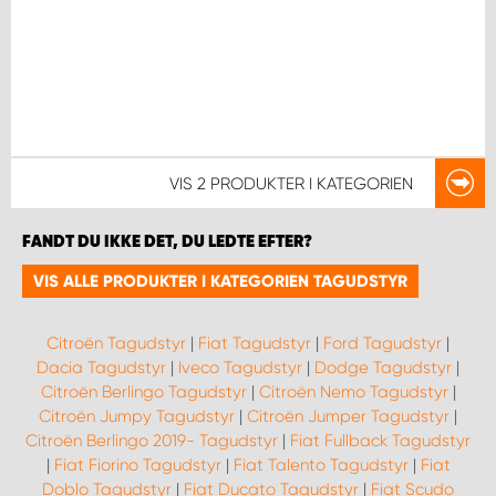
VIS
2 PRODUKTER
I KATEGORIEN
FANDT DU IKKE DET, DU LEDTE EFTER?
VIS ALLE PRODUKTER I KATEGORIEN TAGUDSTYR
Citroën Tagudstyr
|
Fiat Tagudstyr
|
Ford Tagudstyr
|
Dacia Tagudstyr
|
Iveco Tagudstyr
|
Dodge Tagudstyr
|
Citroën Berlingo Tagudstyr
|
Citroën Nemo Tagudstyr
|
Citroën Jumpy Tagudstyr
|
Citroën Jumper Tagudstyr
|
Citroën Berlingo 2019- Tagudstyr
|
Fiat Fullback Tagudstyr
|
Fiat Fiorino Tagudstyr
|
Fiat Talento Tagudstyr
|
Fiat
Doblo Tagudstyr
|
Fiat Ducato Tagudstyr
|
Fiat Scudo