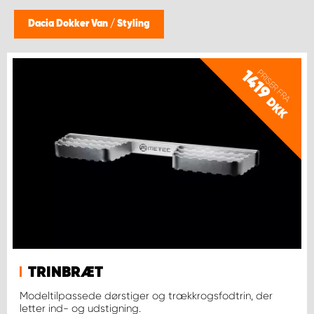
Dacia Dokker Van
/
Styling
PRISER FRA
1419
DKK
TRINBRÆT
Modeltilpassede dørstiger og trækkrogsfodtrin, der
letter ind- og udstigning.