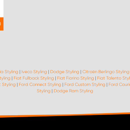
a Styling
|
Iveco Styling
|
Dodge Styling
|
Citroën Berlingo Styling
tyling
|
Fiat Fullback Styling
|
Fiat Fiorino Styling
|
Fiat Talento Sty
t Styling
|
Ford Connect Styling
|
Ford Custom Styling
|
Ford Couri
Styling
|
Dodge Ram Styling