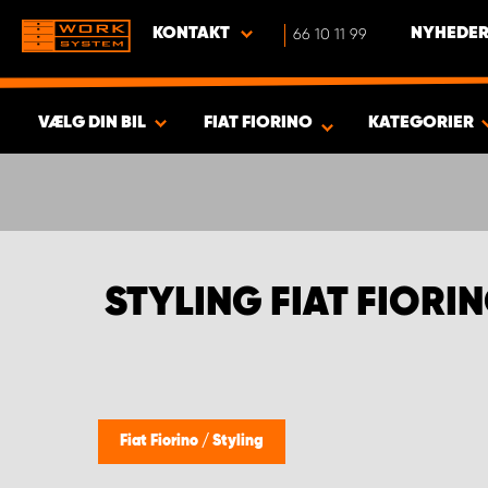
KONTAKT
66 10 11 99
NYHEDER
VÆLG DIN BIL
FIAT FIORINO
KATEGORIER
VIS RESULTAT -
352
PRODUKTER
STYLING FIAT FIORI
Fiat Fiorino
/
Styling