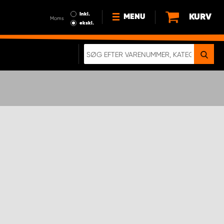
Inkl.
KURV
MENU
Moms
ekskl.
HVORFOR VÆLGE WORK
SYSTEM?
NYHEDER
BÆREDYGTIGHED
OM OS
HANDELSBETINGELSER
DATABESKYTTELSE
RETTIGHEDER
GDPR
EN RIGTIG KOLLISIONSTEST