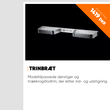
PRISER FRA
1419
DKK
TRINBRÆT
Modeltilpassede dørstiger og
trækkrogsfodtrin, der letter ind- og udstigning.