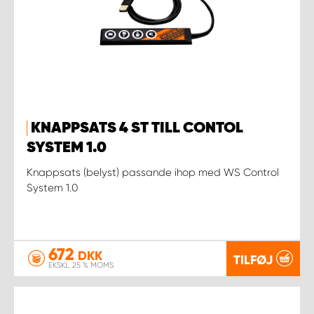
KNAPPSATS 4 ST TILL CONTOL
SYSTEM 1.0
Knappsats (belyst) passande ihop med WS Control
System 1.0
672
DKK
TILFØJ
EKSKL. 25 % MOMS