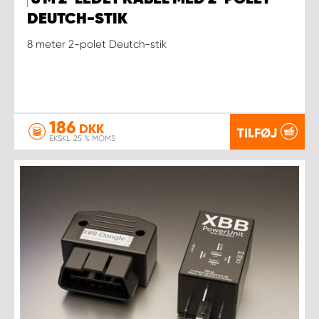
DEUTCH-STIK
8 meter 2-polet Deutch-stik
186
DKK
TILFØJ
EKSKL. 25 % MOMS