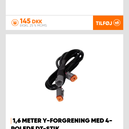
145
DKK
TILFØJ
EKSKL. 25 % MOMS
1,6 METER Y-FORGRENING MED 4-
POLEDE DT-STIK