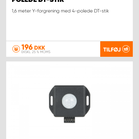
1,6 meter Y-forgrening med 4-polede DT-stik
196
DKK
TILFØJ
EKSKL. 25 % MOMS