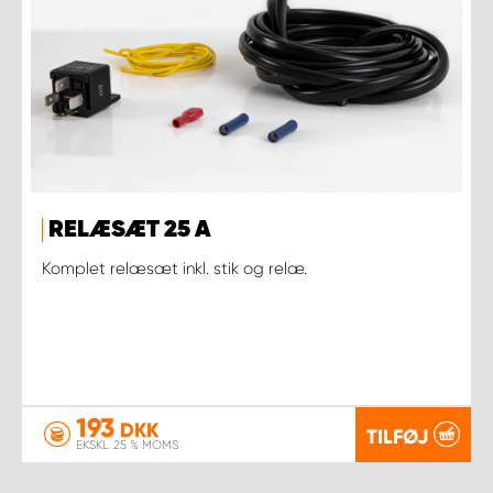
RELÆSÆT 25 A
Komplet relæsæt inkl. stik og relæ.
193
DKK
TILFØJ
EKSKL. 25 % MOMS