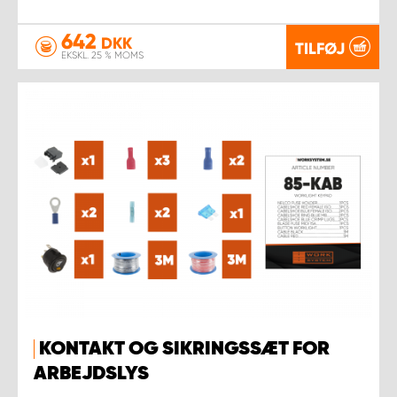
642
DKK
TILFØJ
EKSKL. 25 % MOMS
KONTAKT OG SIKRINGSSÆT FOR
ARBEJDSLYS