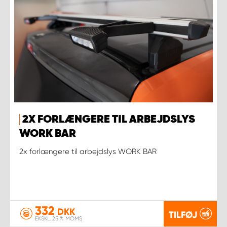
2X FORLÆNGERE TIL ARBEJDSLYS
WORK BAR
2x forlængere til arbejdslys WORK BAR
332
DKK
TILFØJ
EKSKL. 25 % MOMS