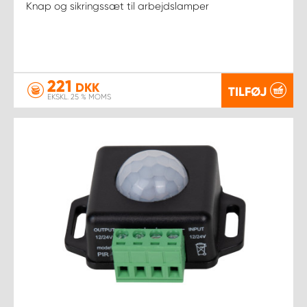
Knap og sikringssæt til arbejdslamper
221
DKK
TILFØJ
EKSKL. 25 % MOMS