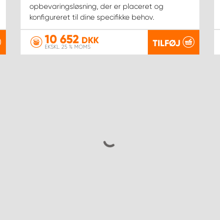
opbevaringsløsning, der er placeret og
konfigureret til dine specifikke behov.
10 652
DKK
TILFØJ
EKSKL. 25 % MOMS