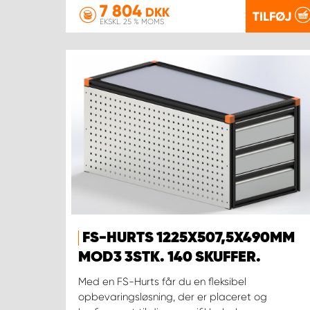
7 804
DKK
TILFØJ
EKSKL. 25 % MOMS
FS-HURTS 1225X507,5X490MM
MOD3 3STK. 140 SKUFFER.
Med en FS-Hurts får du en fleksibel
opbevaringsløsning, der er placeret og