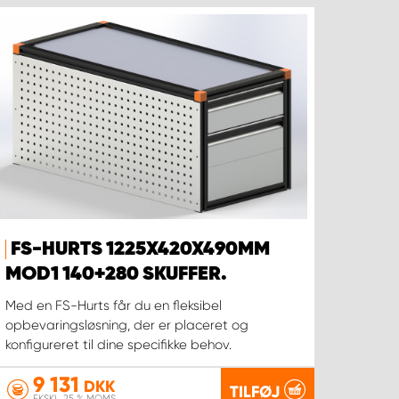
FS-HURTS 1225X420X490MM
MOD1 140+280 SKUFFER.
Med en FS-Hurts får du en fleksibel
opbevaringsløsning, der er placeret og
konfigureret til dine specifikke behov.
9 131
DKK
TILFØJ
EKSKL. 25 % MOMS