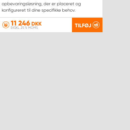
opbevaringsløsning, der er placeret og
konfigureret til dine specifikke behov.
11 246
DKK
TILFØJ
EKSKL. 25 % MOMS