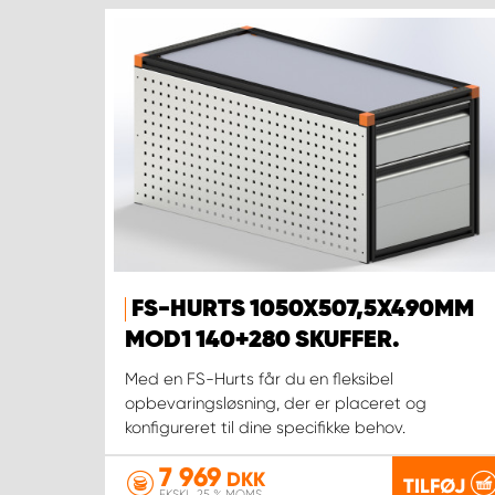
FS-HURTS 1050X507,5X490MM
MOD1 140+280 SKUFFER.
Med en FS-Hurts får du en fleksibel
opbevaringsløsning, der er placeret og
konfigureret til dine specifikke behov.
7 969
DKK
TILFØJ
EKSKL. 25 % MOMS