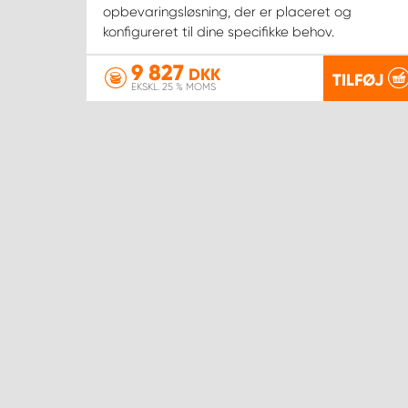
opbevaringsløsning, der er placeret og
konfigureret til dine specifikke behov.
9 827
DKK
TILFØJ
EKSKL. 25 % MOMS