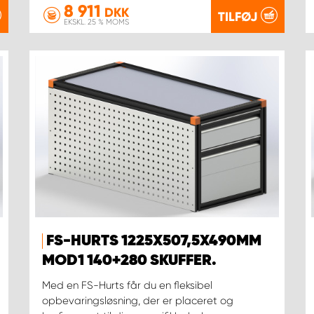
8 911
DKK
TILFØJ
EKSKL. 25 % MOMS
FS-HURTS 1225X507,5X490MM
MOD1 140+280 SKUFFER.
Med en FS-Hurts får du en fleksibel
opbevaringsløsning, der er placeret og