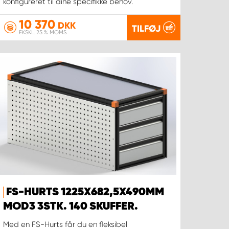
konfigureret til dine specifikke behov.
10 370
DKK
TILFØJ
EKSKL. 25 % MOMS
FS-HURTS 1225X682,5X490MM
MOD3 3STK. 140 SKUFFER.
Med en FS-Hurts får du en fleksibel