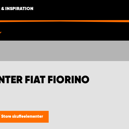
 & INSPIRATION
TER FIAT FIORINO
/
Store skuffeelementer