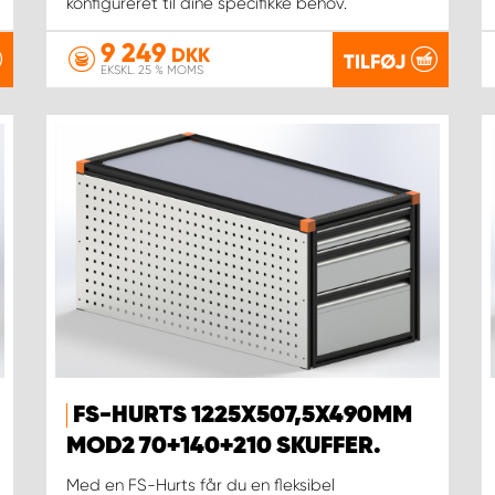
konfigureret til dine specifikke behov.
9 249
DKK
TILFØJ
EKSKL. 25 % MOMS
FS-HURTS 1225X507,5X490MM
MOD2 70+140+210 SKUFFER.
Med en FS-Hurts får du en fleksibel