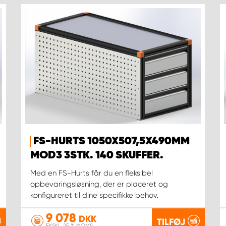
FS-HURTS 1050X507,5X490MM
MOD3 3STK. 140 SKUFFER.
Med en FS-Hurts får du en fleksibel
opbevaringsløsning, der er placeret og
konfigureret til dine specifikke behov.
9 078
DKK
TILFØJ
EKSKL. 25 % MOMS