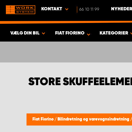
KONTAKT
66 10 11 99
NYHEDER
VÆLG DIN BIL
FIAT FIORINO
KATEGORIER
VIS RESULTAT -
352
PRODUKTER
STORE SKUFFEELEMEN
Fiat Fiorino
/
Bilindretning og varevognsindretning