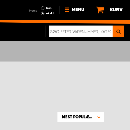
Inkl.
KURV
MENU
Moms
ekskl.
HVORFOR VÆLGE WORK
SYSTEM?
NYHEDER
BÆREDYGTIGHED
OM OS
HANDELSBETINGELSER
DATABESKYTTELSE
RETTIGHEDER
GDPR
EN RIGTIG KOLLISIONSTEST
MEST POPULÆRE