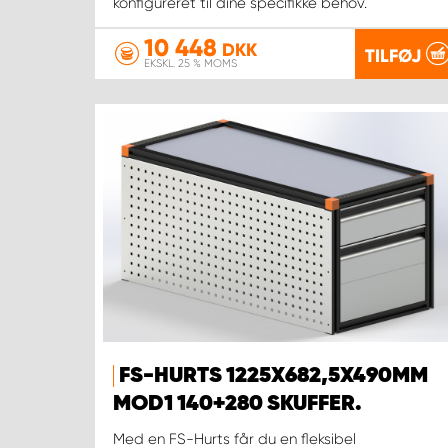
konfigureret til dine specifikke behov.
10 448
DKK
TILFØJ
EKSKL. 25 % MOMS
FS-HURTS 1225X682,5X490MM
MOD1 140+280 SKUFFER.
Med en FS-Hurts får du en fleksibel