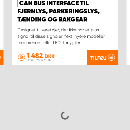
CAN BUS INTERFACE TIL
FJERNLYS, PARKERINGSLYS,
TÆNDING OG BAKGEAR
Designet til køretøjer, der ikke har et plus-
signal til disse signaler, f.eks. nyere modeller
med xenon- eller LED-forlygter.
1 482
DKK
TILFØJ
EKSKL. 25 % MOMS