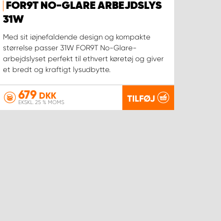
FOR9T NO-GLARE ARBEJDSLYS
31W
Med sit iøjnefaldende design og kompakte
størrelse passer 31W FOR9T No-Glare-
arbejdslyset perfekt til ethvert køretøj og giver
et bredt og kraftigt lysudbytte.
679
DKK
TILFØJ
EKSKL. 25 % MOMS