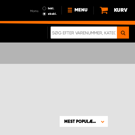
Inkl.
KURV
MENU
Moms
ekskl.
HVORFOR VÆLGE WORK
SYSTEM?
NYHEDER
BÆREDYGTIGHED
OM OS
HANDELSBETINGELSER
DATABESKYTTELSE
RETTIGHEDER
GDPR
EN RIGTIG KOLLISIONSTEST
MEST POPULÆRE