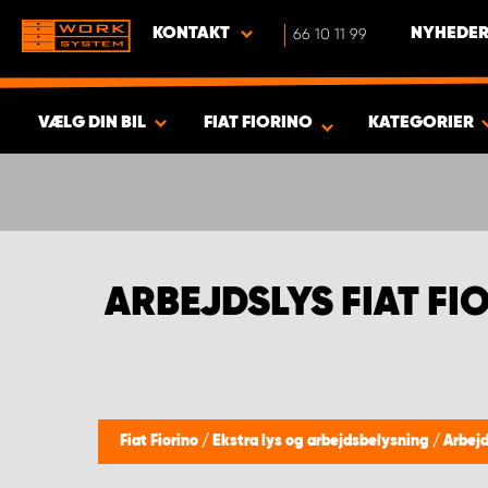
KONTAKT
66 10 11 99
NYHEDER
VÆLG DIN BIL
FIAT FIORINO
KATEGORIER
VIS RESULTAT -
352
PRODUKTER
ARBEJDSLYS FIAT FI
Fiat Fiorino
/
Ekstra lys og arbejdsbelysning
/
Arbejd