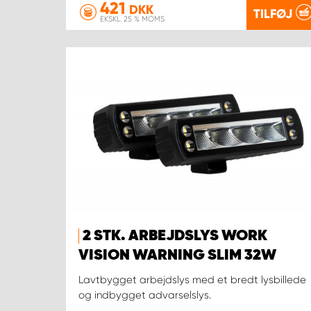
421
DKK
TILFØJ
EKSKL. 25 % MOMS
2 STK. ARBEJDSLYS WORK
VISION WARNING SLIM 32W
Lavtbygget arbejdslys med et bredt lysbillede
og indbygget advarselslys.