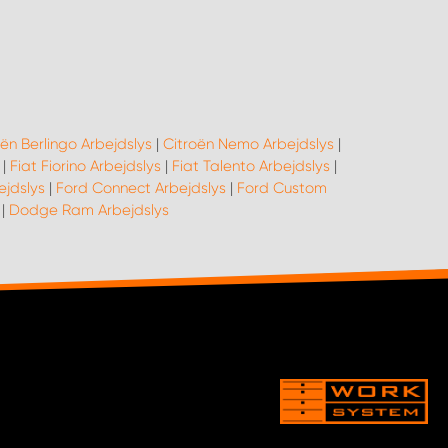
ën Berlingo Arbejdslys
|
Citroën Nemo Arbejdslys
|
|
Fiat Fiorino Arbejdslys
|
Fiat Talento Arbejdslys
|
ejdslys
|
Ford Connect Arbejdslys
|
Ford Custom
|
Dodge Ram Arbejdslys