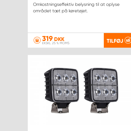
Omkostningseffektiv belysning til at oplyse
området tæt på køretøjet.
319
DKK
TILFØJ
EKSKL. 25 % MOMS