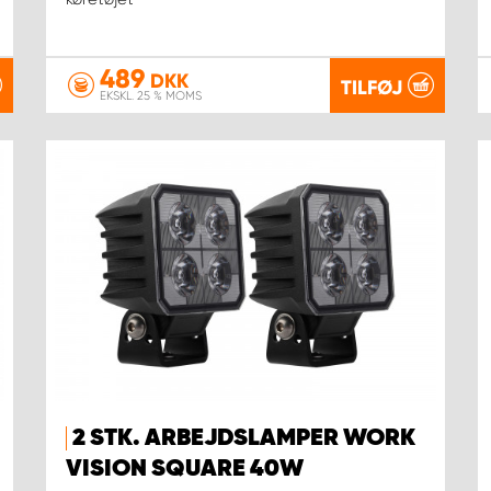
489
DKK
TILFØJ
EKSKL. 25 % MOMS
2 STK. ARBEJDSLAMPER WORK
VISION SQUARE 40W