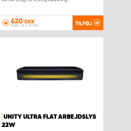
620
DKK
TILFØJ
EKSKL. 25 % MOMS
UNITY ULTRA FLAT ARBEJDSLYS
22W