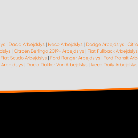
lys
|
Dacia Arbejdslys
|
Iveco Arbejdslys
|
Dodge Arbejdslys
|
Citro
dslys
|
Citroën Berlingo 2019- Arbejdslys
|
Fiat Fullback Arbejdslys
|
Fiat Scudo Arbejdslys
|
Ford Ranger Arbejdslys
|
Ford Transit Arb
 Arbejdslys
|
Dacia Dokker Van Arbejdslys
|
Iveco Daily Arbejdslys