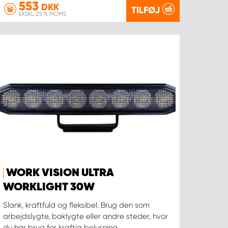
553
DKK
TILFØJ
EKSKL. 25 % MOMS
WORK VISION ULTRA
WORKLIGHT 30W
Slank, kraftfuld og fleksibel. Brug den som
arbejdslygte, baklygte eller andre steder, hvor
du har brug for kraftig belysning