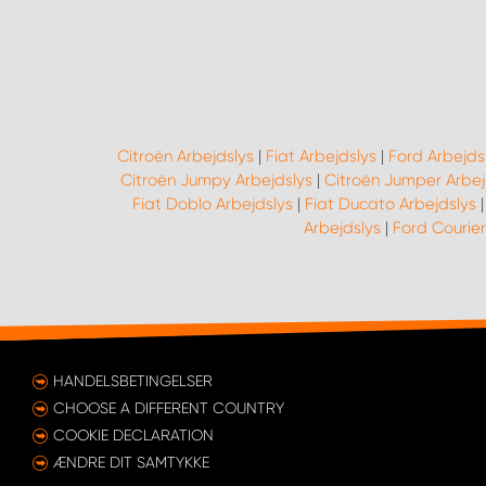
Citroën Arbejdslys
|
Fiat Arbejdslys
|
Ford Arbejds
Citroën Jumpy Arbejdslys
|
Citroën Jumper Arbej
Fiat Doblo Arbejdslys
|
Fiat Ducato Arbejdslys
Arbejdslys
|
Ford Courier
HANDELSBETINGELSER
CHOOSE A DIFFERENT COUNTRY
COOKIE DECLARATION
ÆNDRE DIT SAMTYKKE