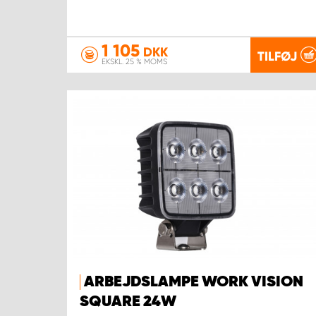
1 105
DKK
TILFØJ
EKSKL. 25 % MOMS
ARBEJDSLAMPE WORK VISION
SQUARE 24W