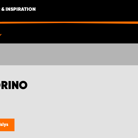
 & INSPIRATION
ORINO
slys