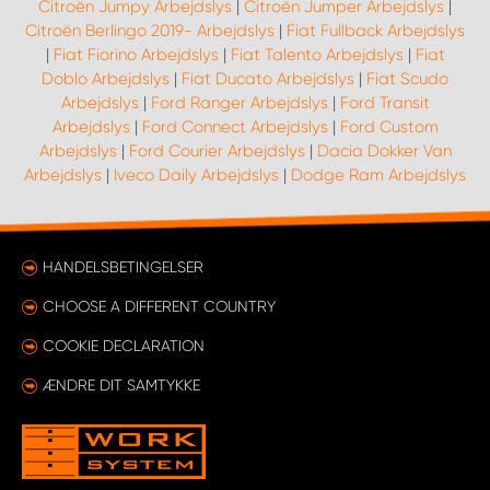
Citroën Jumpy Arbejdslys
|
Citroën Jumper Arbejdslys
|
Citroën Berlingo 2019- Arbejdslys
|
Fiat Fullback Arbejdslys
|
Fiat Fiorino Arbejdslys
|
Fiat Talento Arbejdslys
|
Fiat
Doblo Arbejdslys
|
Fiat Ducato Arbejdslys
|
Fiat Scudo
Arbejdslys
|
Ford Ranger Arbejdslys
|
Ford Transit
Arbejdslys
|
Ford Connect Arbejdslys
|
Ford Custom
Arbejdslys
|
Ford Courier Arbejdslys
|
Dacia Dokker Van
Arbejdslys
|
Iveco Daily Arbejdslys
|
Dodge Ram Arbejdslys
HANDELSBETINGELSER
CHOOSE A DIFFERENT COUNTRY
COOKIE DECLARATION
ÆNDRE DIT SAMTYKKE