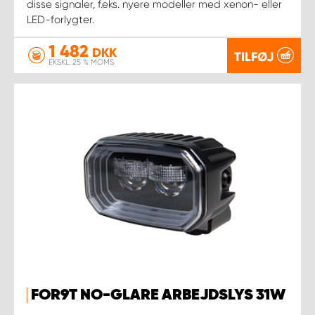
disse signaler, f.eks. nyere modeller med xenon- eller
LED-forlygter.
1 482
DKK
TILFØJ
EKSKL. 25 % MOMS
FOR9T NO-GLARE ARBEJDSLYS 31W