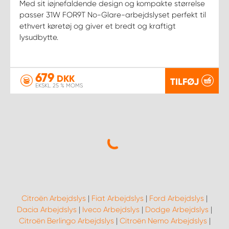
Med sit iøjnefaldende design og kompakte størrelse
passer 31W FOR9T No-Glare-arbejdslyset perfekt til
ethvert køretøj og giver et bredt og kraftigt
lysudbytte.
679
DKK
TILFØJ
EKSKL. 25 % MOMS
Citroën Arbejdslys
|
Fiat Arbejdslys
|
Ford Arbejdslys
|
Dacia Arbejdslys
|
Iveco Arbejdslys
|
Dodge Arbejdslys
|
Citroën Berlingo Arbejdslys
|
Citroën Nemo Arbejdslys
|