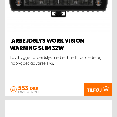
ARBEJDSLYS WORK VISION
WARNING SLIM 32W
Lavtbygget arbejdslys med et bredt lysbillede og
indbygget advarselslys.
553
DKK
TILFØJ
EKSKL. 25 % MOMS