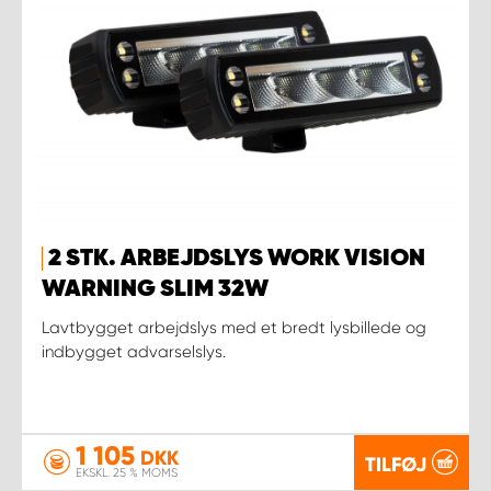
2 STK. ARBEJDSLYS WORK VISION
WARNING SLIM 32W
Lavtbygget arbejdslys med et bredt lysbillede og
indbygget advarselslys.
1 105
DKK
TILFØJ
EKSKL. 25 % MOMS