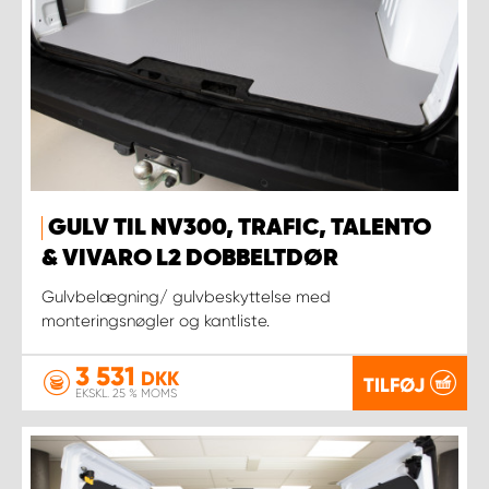
GULV TIL NV300, TRAFIC, TALENTO
& VIVARO L2 DOBBELTDØR
Gulvbelægning/ gulvbeskyttelse med
monteringsnøgler og kantliste.
3 531
DKK
TILFØJ
EKSKL. 25 % MOMS