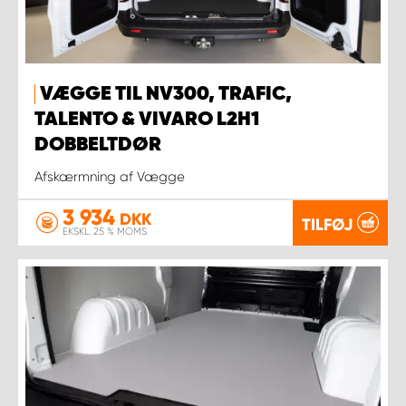
VÆGGE TIL NV300, TRAFIC,
TALENTO & VIVARO L2H1
DOBBELTDØR
Afskærmning af Vægge
3 934
DKK
TILFØJ
EKSKL. 25 % MOMS