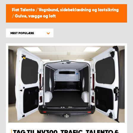
Fiat Talento
/
Vognbund, sidebeklædning og lastsikring
/
Gulve, vægge og loft
MEST POPULÆRE
TAG TIL NV300, TRAFIC, TALENTO &