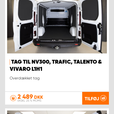
TAG TIL NV300, TRAFIC, TALENTO &
VIVARO L1H1
Overdækket tag
2 489
DKK
TILFØJ
EKSKL. 25 % MOMS