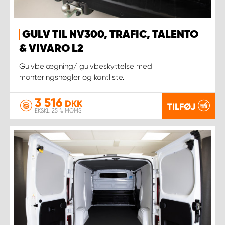
GULV TIL NV300, TRAFIC, TALENTO
& VIVARO L2
Gulvbelægning/ gulvbeskyttelse med
monteringsnøgler og kantliste.
3 516
DKK
TILFØJ
EKSKL. 25 % MOMS