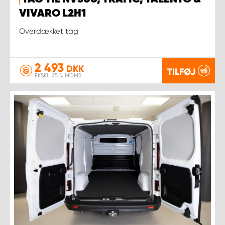
VIVARO L2H1
Overdækket tag
2 493
DKK
TILFØJ
EKSKL. 25 % MOMS