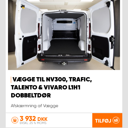
VÆGGE TIL NV300, TRAFIC,
TALENTO & VIVARO L1H1
DOBBELTDØR
Afskærmning af Vægge
3 932
DKK
TILFØJ
EKSKL. 25 % MOMS