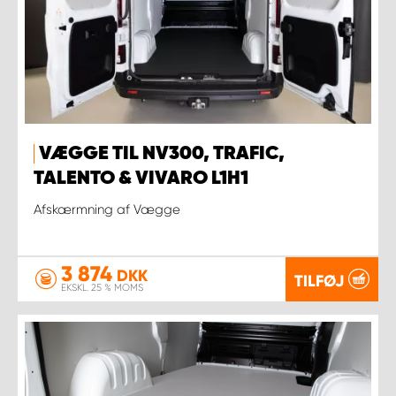
VÆGGE TIL NV300, TRAFIC,
TALENTO & VIVARO L1H1
Afskærmning af Vægge
3 874
DKK
TILFØJ
EKSKL. 25 % MOMS