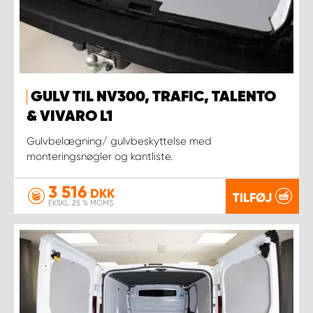
GULV TIL NV300, TRAFIC, TALENTO
& VIVARO L1
Gulvbelægning/ gulvbeskyttelse med
monteringsnøgler og kantliste.
3 516
DKK
TILFØJ
EKSKL. 25 % MOMS