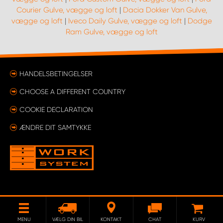
Courier Gulve, vægge og loft
|
Dacia Dokker Van Gulve,
vægge og loft
|
Iveco Daily Gulve, vægge og loft
|
Dodge
Ram Gulve, vægge og loft
HANDELSBETINGELSER
CHOOSE A DIFFERENT COUNTRY
COOKIE DECLARATION
ÆNDRE DIT SAMTYKKE
MENU
VÆLG DIN BIL
KONTAKT
CHAT
KURV