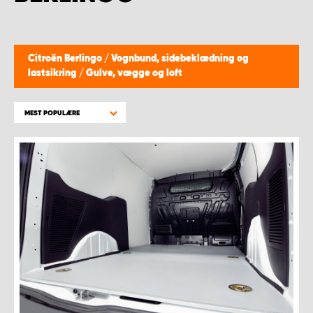
Citroën Berlingo
/
Vognbund, sidebeklædning og
lastsikring
/
Gulve, vægge og loft
MEST POPULÆRE