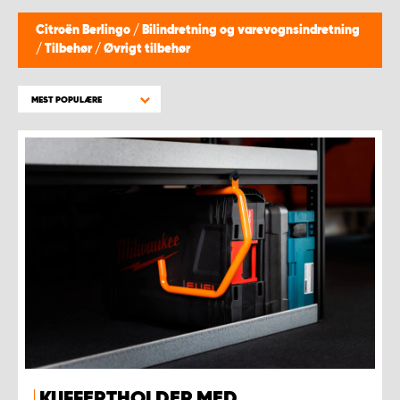
Citroën Berlingo
/
Bilindretning og varevognsindretning
/
Tilbehør
/
Øvrigt tilbehør
MEST POPULÆRE
KUFFERTHOLDER MED