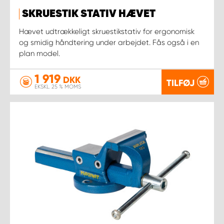
SKRUESTIK STATIV HÆVET
Hævet udtrækkeligt skruestikstativ for ergonomisk
og smidig håndtering under arbejdet. Fås også i en
plan model.
1 919
DKK
TILFØJ
EKSKL. 25 % MOMS