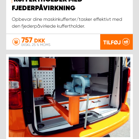
FJEDERPÅVIRKNING
Opbevar dine maskinkufferter/tasker effektivt med
den fjederpåvirkede kuffertholder.
757
DKK
TILFØJ
EKSKL. 25 % MOMS