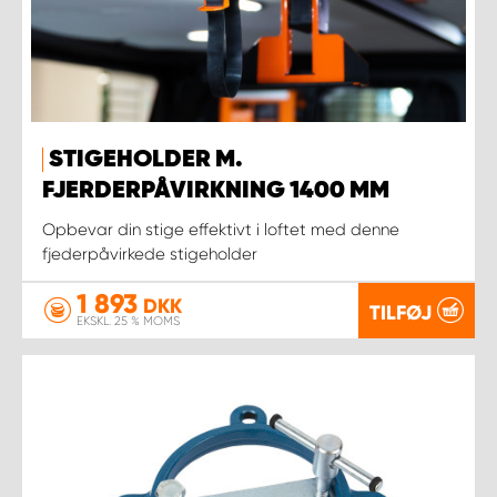
STIGEHOLDER M.
FJERDERPÅVIRKNING 1400 MM
Opbevar din stige effektivt i loftet med denne
fjederpåvirkede stigeholder
1 893
DKK
TILFØJ
EKSKL. 25 % MOMS