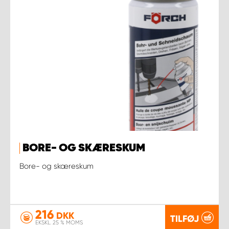
BORE- OG SKÆRESKUM
Bore- og skæreskum
216
DKK
TILFØJ
EKSKL. 25 % MOMS