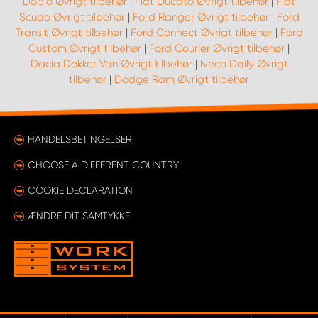
Doblo Øvrigt tilbehør
|
Fiat Ducato Øvrigt tilbehør
|
Fiat
Scudo Øvrigt tilbehør
|
Ford Ranger Øvrigt tilbehør
|
Ford
Transit Øvrigt tilbehør
|
Ford Connect Øvrigt tilbehør
|
Ford
Custom Øvrigt tilbehør
|
Ford Courier Øvrigt tilbehør
|
Dacia Dokker Van Øvrigt tilbehør
|
Iveco Daily Øvrigt
tilbehør
|
Dodge Ram Øvrigt tilbehør
HANDELSBETINGELSER
CHOOSE A DIFFERENT COUNTRY
COOKIE DECLARATION
ÆNDRE DIT SAMTYKKE