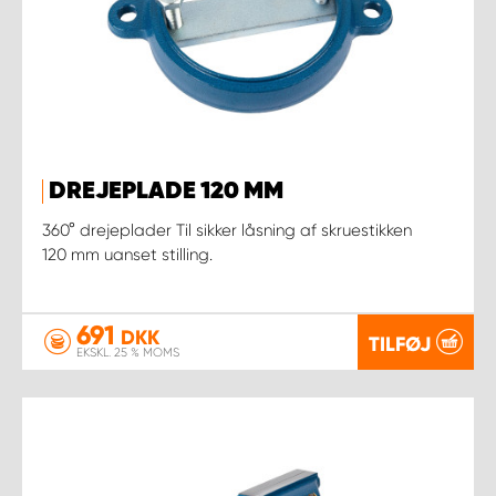
DREJEPLADE 120 MM
360° drejeplader Til sikker låsning af skruestikken
120 mm uanset stilling.
691
DKK
TILFØJ
EKSKL. 25 % MOMS