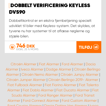
DOBBELT VERIFICERING KEYLESS
DVS90
Dobbeltkontrol er en ekstra fjernbetjening specielt
udviklet til biler med Keyless-system. Det skyldes, at
tyvene nu har systemer til at aflæse nøglerne og
stjæle bilen.
746
DKK
TILFØJ
EKSKL. 25 % MOMS
Citroën Alarmer
|
Fiat Alarmer
|
Ford Alarmer
|
Dacia
Alarmer
|
Iveco Alarmer
|
Dodge Alarmer
|
Citroën Berlingo
Alarmer
|
Citroën Nemo Alarmer
|
Citroën Jumpy Alarmer
|
Citroën Jumper Alarmer
|
Citroën Berlingo 2019- Alarmer
|
Fiat Fullback Alarmer
|
Fiat Fiorino Alarmer
|
Fiat Talento
Alarmer
|
Fiat Doblo Alarmer
|
Fiat Ducato Alarmer
|
Fiat
Scudo Alarmer
|
Ford Ranger Alarmer
|
Ford Transit
Alarmer
|
Ford Connect Alarmer
|
Ford Custom Alarmer
|
Ford Courier Alarmer
|
Dacia Dokker Van Alarmer
|
Iveco