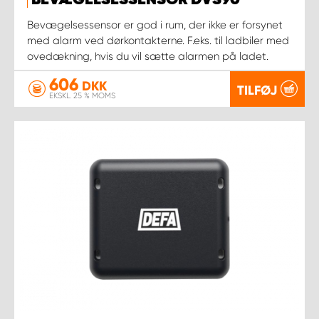
BEVÆGELSESSENSOR DVS90
Bevægelsessensor er god i rum, der ikke er forsynet
med alarm ved dørkontakterne. F.eks. til ladbiler med
ovedækning, hvis du vil sætte alarmen på ladet.
606
DKK
TILFØJ
EKSKL. 25 % MOMS