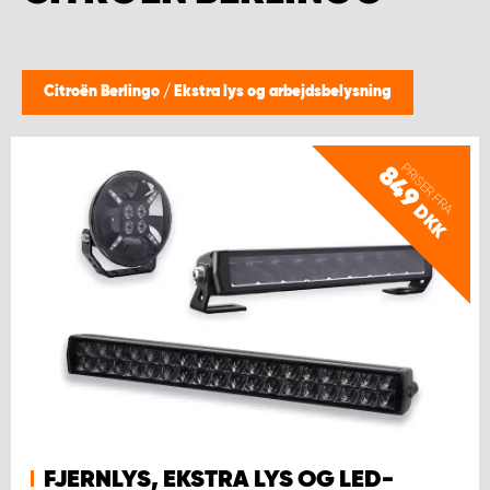
Citroën Berlingo
/
Ekstra lys og arbejdsbelysning
PRISER FRA
849
DKK
FJERNLYS, EKSTRA LYS OG LED-