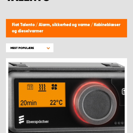
Fiat Talento
/
Alarm, sikkerhed og varme
/
Kabineblæser
og dieselvarmer
MEST POPULÆRE