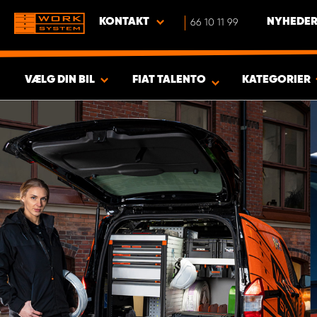
KONTAKT
66 10 11 99
NYHEDER
VÆLG DIN BIL
FIAT TALENTO
KATEGORIER
VIS RESULTAT -
419
PRODUKTER