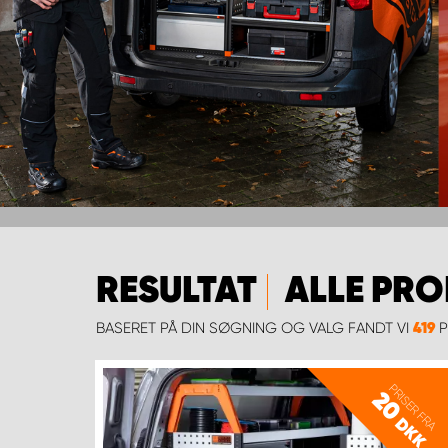
RESULTAT
ALLE PR
BASERET PÅ DIN SØGNING OG VALG FANDT VI
P
419
PRISER FRA
20
DKK