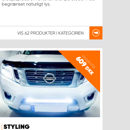
begrænset naturligt lys.
VIS
62 PRODUKTER
I KATEGORIEN
PRISER FRA
609
DKK
STYLING