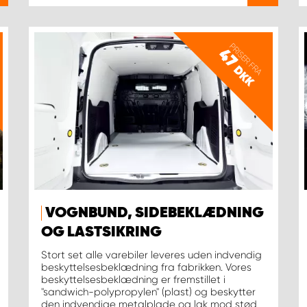
PRISER FRA
47
DKK
VOGNBUND, SIDEBEKLÆDNING
OG LASTSIKRING
Stort set alle varebiler leveres uden indvendig
beskyttelsesbeklædning fra fabrikken. Vores
beskyttelsesbeklædning er fremstillet i
"sandwich-polypropylen" (plast) og beskytter
den indvendige metalplade og lak mod stød