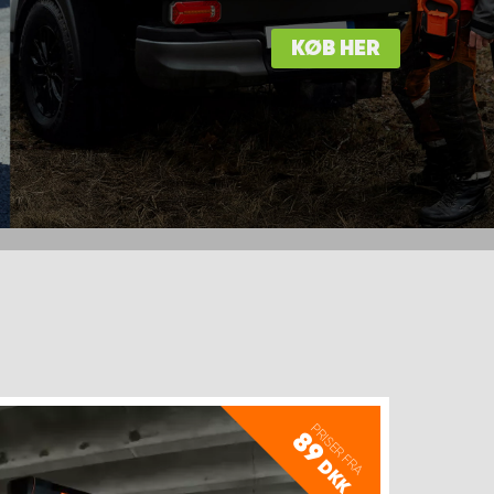
KØB HER
PRISER FRA
89
DKK