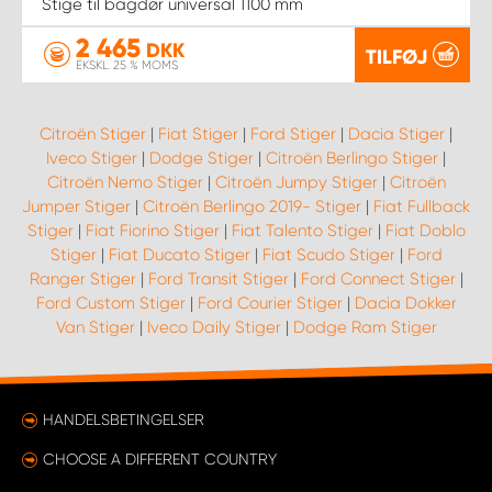
Stige til bagdør universal 1100 mm
2 465
DKK
TILFØJ
EKSKL. 25 % MOMS
Citroën Stiger
|
Fiat Stiger
|
Ford Stiger
|
Dacia Stiger
|
Iveco Stiger
|
Dodge Stiger
|
Citroën Berlingo Stiger
|
Citroën Nemo Stiger
|
Citroën Jumpy Stiger
|
Citroën
Jumper Stiger
|
Citroën Berlingo 2019- Stiger
|
Fiat Fullback
Stiger
|
Fiat Fiorino Stiger
|
Fiat Talento Stiger
|
Fiat Doblo
Stiger
|
Fiat Ducato Stiger
|
Fiat Scudo Stiger
|
Ford
Ranger Stiger
|
Ford Transit Stiger
|
Ford Connect Stiger
|
Ford Custom Stiger
|
Ford Courier Stiger
|
Dacia Dokker
Van Stiger
|
Iveco Daily Stiger
|
Dodge Ram Stiger
HANDELSBETINGELSER
CHOOSE A DIFFERENT COUNTRY