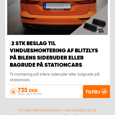
2 STK BESLAG TIL
VINDUESMONTERING AF BLITZLYS
PÅ BILENS SIDERUDER ELLER
BAGRUDE PÅ STATIONCARS
Til montering på bilens sideruder eller bagrude på
stationcars
735
DKK
TILFØJ
EKSKL. 25 % MOMS
Citroën Retningsbestemt advarselslys
|
Fiat