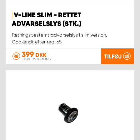
V-LINE SLIM - RETTET
ADVARSELSLYS (STK.)
Retningsbestemt advarselslys i slim version.
Godkendt efter reg. 65.
399
DKK
TILFØJ
EKSKL. 25 % MOMS