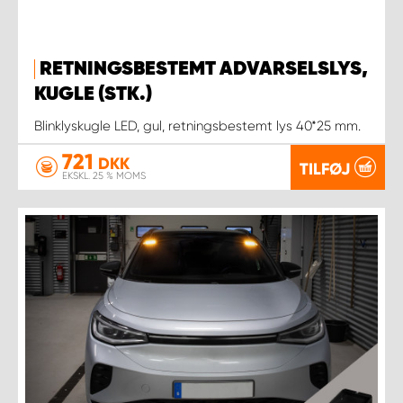
RETNINGSBESTEMT ADVARSELSLYS,
KUGLE (STK.)
Blinklyskugle LED, gul, retningsbestemt lys 40*25 mm.
721
DKK
TILFØJ
EKSKL. 25 % MOMS