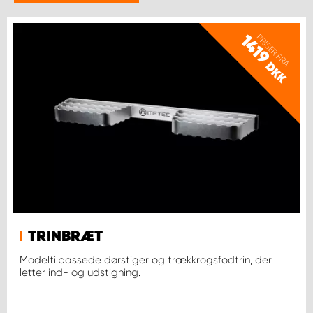
PRISER FRA
1419
DKK
TRINBRÆT
Modeltilpassede dørstiger og trækkrogsfodtrin, der
letter ind- og udstigning.