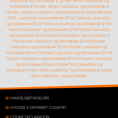
Ladudstyr og lastslæder
|
Citroën Nemo Ladudstyr og
lastslæder
|
Citroën Jumpy Ladudstyr og lastslæder
|
Citroën Jumper Ladudstyr og lastslæder
|
Citroën Berlingo
2019- Ladudstyr og lastslæder
|
Fiat Fullback Ladudstyr
og lastslæder
|
Fiat Fiorino Ladudstyr og lastslæder
|
Fiat
Talento Ladudstyr og lastslæder
|
Fiat Doblo Ladudstyr
og lastslæder
|
Fiat Ducato Ladudstyr og lastslæder
|
Fiat Scudo Ladudstyr og lastslæder
|
Ford Ranger
Ladudstyr og lastslæder
|
Ford Transit Ladudstyr og
lastslæder
|
Ford Connect Ladudstyr og lastslæder
|
Ford
Custom Ladudstyr og lastslæder
|
Ford Courier Ladudstyr
og lastslæder
|
Dacia Dokker Van Ladudstyr og
lastslæder
|
Iveco Daily Ladudstyr og lastslæder
|
Dodge
Ram Ladudstyr og lastslæder
HANDELSBETINGELSER
CHOOSE A DIFFERENT COUNTRY
COOKIE DECLARATION