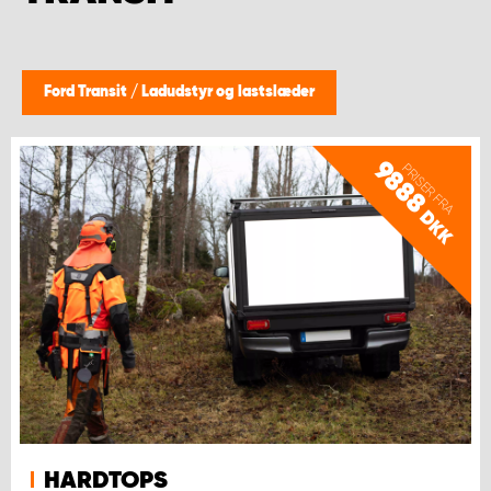
Ford Transit
/
Ladudstyr og lastslæder
9888
PRISER FRA
DKK
HARDTOPS